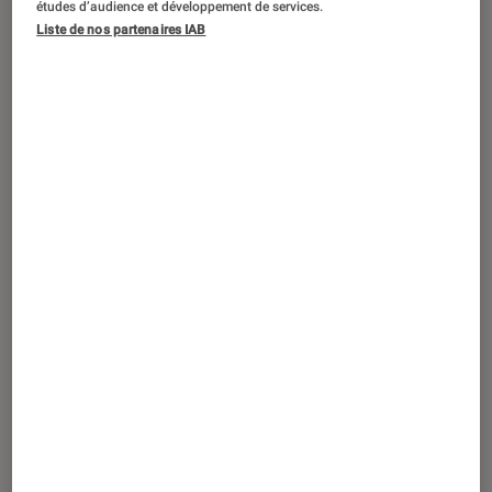
études d’audience et développement de services.
Liste de nos partenaires IAB
ACTU
Gaming
•
26 nov. 2013
La nouvelle console de Microsoft : la
XBOX One