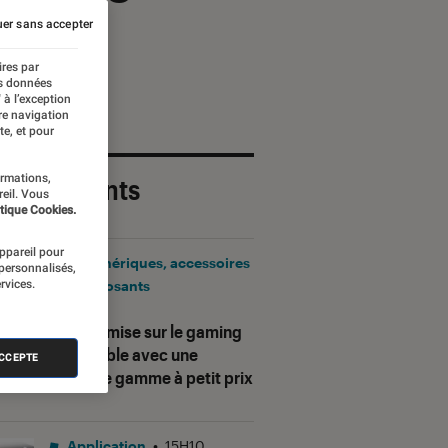
er sans accepter
ires par
es données
 à l’exception
re navigation
te, et pour
ormations,
 plus récents
reil. Vous
tique Cookies.
appareil pour
Périphériques, accessoires
 personnalisés,
rvices.
et composants
•
17H25
Corsair mise sur le gaming
accessible avec une
ACCEPTE
nouvelle gamme à petit prix
Application
•
15H10