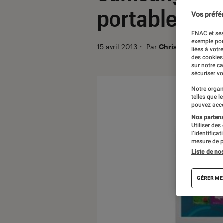
portable 15,6
Vos préfé
FNAC et ses
exemple pou
15 avril 2013
・
Par
Christian Ferreol
liées à votr
des cookies
sur notre c
sécuriser vo
Notre organ
telles que l
pouvez acce
Nos partenai
Utiliser des
l’identifica
mesure de p
Liste de no
GÉRER ME