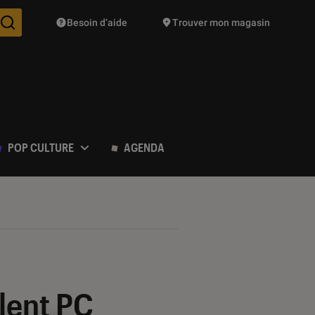
Besoin d’aide
Trouver mon magasin
Des suggestions de produits vont vous être proposées pendant vo
POP CULTURE
AGENDA
lent PC