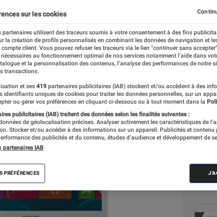
″ à moins de 600 euros !
Continu
rences sur les cookies
 partenaires utilisent des traceurs soumis à votre consentement à des fins publicita
r la création de profils personnalisés en combinant les données de navigation et l
e compte client. Vous pouvez refuser les traceurs via le lien "continuer sans accepter"
 nécessaires au fonctionnement optimal de nos services notamment l’aide dans vot
atalogue et la personnalisation des contenus, l’analyse des performances de notre si
s transactions.
isation et ses
419
partenaires publicitaires (IAB) stockent et/ou accèdent à des inf
Les
es identifiants uniques de cookies pour traiter les données personnelles, sur un appa
pter ou gérer vos préférences en cliquant ci-dessous ou à tout moment dans la
Poli
res publicitaires (IAB) traitent des données selon les finalités suivantes :
 données de géolocalisation précises. Analyser activement les caractéristiques de l’
tion. Stocker et/ou accéder à des informations sur un appareil. Publicités et contenu
erformance des publicités et du contenu, études d’audience et développement de se
s partenaires IAB
S PRÉFÉRENCES
J'