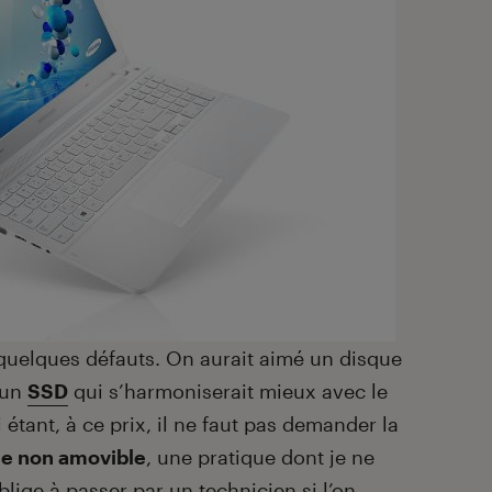
uelques défauts. On aurait aimé un disque
 un
SSD
qui s’harmoniserait mieux avec le
 étant, à ce prix, il ne faut pas demander la
ie non amovible
, une pratique dont je ne
blige à passer par un technicien si l’on