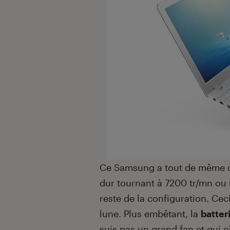
Ce Samsung a tout de même q
dur tournant à 7200 tr/mn ou
reste de la configuration. Ceci
lune. Plus embêtant, la
batter
suis pas un grand fan et qui o