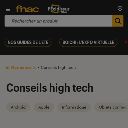
Trouv
De
NOS GUIDES DE L'ÉTÉ
BOICHI : L'EXPO VIRTUELLE
Nos conseils
Conseils high tech
Conseils high tech
Android
Apple
Informatique
Objets connect