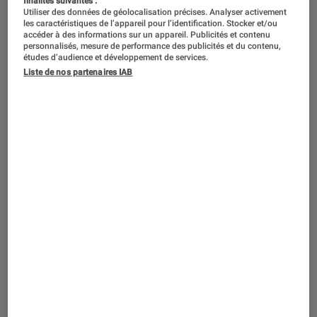
finalités suivantes :
Utiliser des données de géolocalisation précises. Analyser activement
les caractéristiques de l’appareil pour l’identification. Stocker et/ou
accéder à des informations sur un appareil. Publicités et contenu
personnalisés, mesure de performance des publicités et du contenu,
études d’audience et développement de services.
Liste de nos partenaires IAB
ARTICLE
Smartphones
•
05 juin 2013
Bose Soundlink Mini, une micro
enceinte Bluetooth ? Mieux, une vraie
bombe sonore !