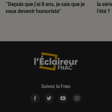
“Depuis que j’ai 8 ans, je sais que je
la sér
veux devenir humoriste”
l’été ?
Suivez la Fnac