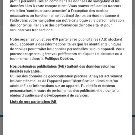
profils personnalisés en combinant les données de navigation et les
données liées à votre compte client. Vous pouvez refuser les traceurs
11 octobre 2013
・
Par
Jean-Claude
via le lien "continuer sans accepter" à l’exception des cookies
nécessaires au fonctionnement optimal de nos services notamment
l’aide dans votre navigation sur notre catalogue et la personnalisation
des contenus, l’analyse des performances de notre site, et pour
sécuriser vos transactions.
Notre organisation et ses
419
partenaires publicitaires (IAB) stockent
et/ou accèdent à des informations, telles que les identifiants uniques
de cookies pour traiter les données personnelles, sur un appareil. Vous
pouvez accepter ou gérer vos préférences en cliquant ci-dessous ou à
tout moment dans la
Politique Cookies.
Nos partenaires publicitaires (IAB) traitent des données selon les
finalités suivantes :
Utiliser des données de géolocalisation précises. Analyser activement
les caractéristiques de l’appareil pour l’identification. Stocker et/ou
accéder à des informations sur un appareil. Publicités et contenu
personnalisés, mesure de performance des publicités et du contenu,
études d’audience et développement de services.
Liste de nos partenaires IAB
©DR