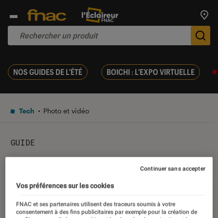
Trouv
De
NOS GUIDES DE L'ÉTÉ
BOICHI : L'EXPO VIRTUELLE
Tech
Photo et vidéo
GUIDE
Les courroies Joby, pour un
Continuer sans accepter
confort d’usage et de
Vos préférences sur les cookies
portage considérable
FNAC et ses partenaires utilisent des traceurs soumis à votre
consentement à des fins publicitaires par exemple pour la création de