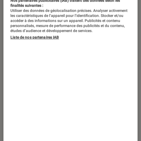
Vous avez certainement déjà
Nos partenaires publicitaires (IAB) traitent des données selon les
finalités suivantes :
rencontré ce terme dans des articles
Utiliser des données de géolocalisation précises. Analyser activement
les caractéristiques de l’appareil pour l’identification. Stocker et/ou
consacrés aux objets High Tech, sans
accéder à des informations sur un appareil. Publicités et contenu
personnalisés, mesure de performance des publicités et du contenu,
forcément savoir exactement quelle
études d’audience et développement de services.
gamme de produit il recouvre.
Liste de nos partenaires IAB
Tablette ou smartphone ? A partir de
quelle taille doit-on parler de
phablette ? Et quel usage en faire ?
Voici quelques clés pour tout
comprendre.
Introduction