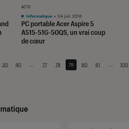
ACTU
Informatique
•
04 juil. 2018
and
PC portable Acer Aspire 5
n
A515-51G-50QS, un vrai coup
de cœur
30
40
...
77
78
79
80
81
...
100
ormatique