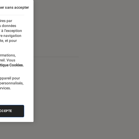
er sans accepter
ires par
es données
 à l’exception
re navigation
te, et pour
ormations,
reil. Vous
tique Cookies.
appareil pour
 personnalisés,
rvices.
ACCEPTE