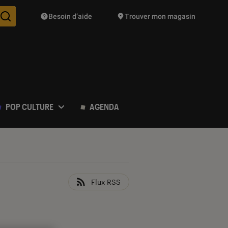
Besoin d’aide
Trouver mon magasin
Des suggestions de produits vont vous être proposées pendant vo
POP CULTURE
AGENDA
Flux RSS