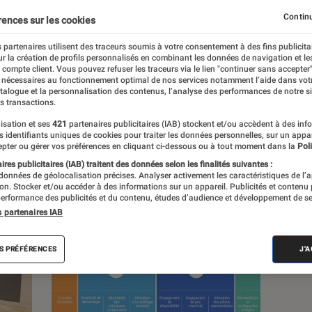
Continu
rences sur les cookies
 partenaires utilisent des traceurs soumis à votre consentement à des fins publicita
r la création de profils personnalisés en combinant les données de navigation et l
s
e compte client. Vous pouvez refuser les traceurs via le lien "continuer sans accepter"
 nécessaires au fonctionnement optimal de nos services notamment l’aide dans vot
atalogue et la personnalisation des contenus, l’analyse des performances de notre si
s transactions.
 guides
Tests
isation et ses
421
partenaires publicitaires (IAB) stockent et/ou accèdent à des inf
es identifiants uniques de cookies pour traiter les données personnelles, sur un appa
pter ou gérer vos préférences en cliquant ci-dessous ou à tout moment dans la
Poli
res publicitaires (IAB) traitent des données selon les finalités suivantes :
 données de géolocalisation précises. Analyser activement les caractéristiques de l’
tion. Stocker et/ou accéder à des informations sur un appareil. Publicités et contenu
erformance des publicités et du contenu, études d’audience et développement de se
s partenaires IAB
S PRÉFÉRENCES
J'