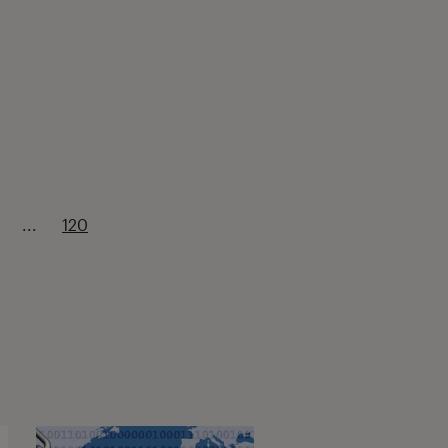
...
120