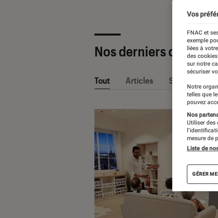
Vos préfé
FNAC et ses
exemple pou
Nos derniers contenu
liées à votr
des cookies
sur notre c
sécuriser vo
Tout
Articles
Sélections et
Notre organ
telles que l
pouvez acce
Nos partenai
Utiliser des
l’identifica
mesure de p
Liste de no
GÉRER ME