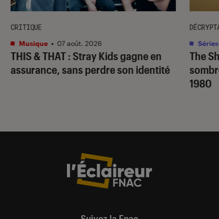
CRITIQUE
DÉCRYPT
Musique
•
07 août. 2026
Séries
THIS & THAT
: Stray Kids gagne en
The S
assurance, sans perdre son identité
sombr
1980
Suivez la Fnac