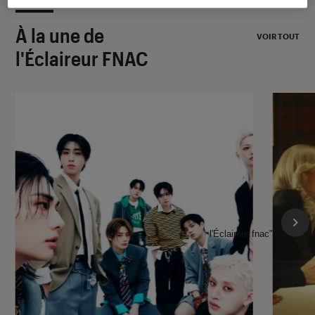
À la une de
VOIR TOUT
l'Éclaireur FNAC
l'Éclaireur fnac">