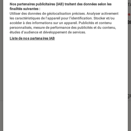
SÉLECTION
DÉCRYPT
Nos partenaires publicitaires (IAB) traitent des données selon les
finalités suivantes :
Utiliser des données de géolocalisation précises. Analyser activement
Livres / BD
•
15 juin 2026
Livres
les caractéristiques de l’appareil pour l’identification. Stocker et/ou
Les best-sellers à lire cet été
Le sil
accéder à des informations sur un appareil. Publicités et contenu
personnalisés, mesure de performance des publicités et du contenu,
études d’audience et développement de services.
Liste de nos partenaires IAB
Nos derniers contenus
Tout
Articles
Événéments
Sélections et g