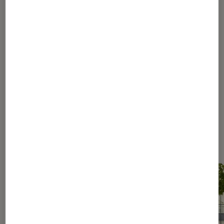
1
...
40
...
67
68
69
70
71
...
80
85
95
120
170
270
...
294
Les plus lus dans Conseils des
libraires