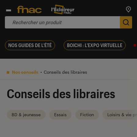
Trouv
De
NOS GUIDES DE L'ÉTÉ
BOICHI : L'EXPO VIRTUELLE
Nos conseils
Conseils des libraires
Conseils des libraires
BD & jeunesse
Essais
Fiction
Loisirs & vie p