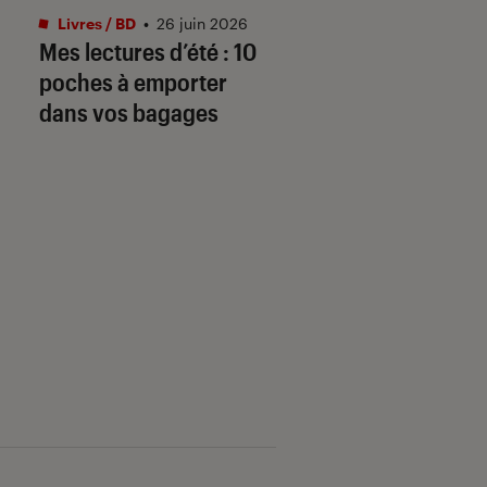
Livres / BD
•
26 juin 2026
Livres / BD
•
04 mai.
Mes lectures d’été : 10
Prépas scientifiq
poches à emporter
(CPGE) 2026-2027
dans vos bagages
« Les arcanes de l
création » au
programme frança
philo