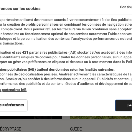
ction
Loisirs & vie pratique
Manga
Continu
rences sur les cookies
 partenaires utilisent des traceurs soumis à votre consentement à des fins publicita
r la création de profils personnalisés en combinant les données de navigation et l
e compte client. Vous pouvez refuser les traceurs via le lien "continuer sans accepter"
 nécessaires au fonctionnement optimal de nos services notamment l’aide dans vot
atalogue et la personnalisation des contenus, l’analyse des performances de notre si
s transactions.
isation et ses
421
partenaires publicitaires (IAB) stockent et/ou accèdent à des inf
es identifiants uniques de cookies pour traiter les données personnelles, sur un appa
pter ou gérer vos préférences en cliquant ci-dessous ou à tout moment dans la
Poli
res publicitaires (IAB) traitent des données selon les finalités suivantes :
 données de géolocalisation précises. Analyser activement les caractéristiques de l’
tion. Stocker et/ou accéder à des informations sur un appareil. Publicités et contenu
erformance des publicités et du contenu, études d’audience et développement de se
s partenaires IAB
S PRÉFÉRENCES
J'
ÉCRYPTAGE
GUIDE