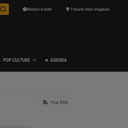
Besoin d’aide
Trouver mon magasin
Des suggestions de produits vont vous être proposées pendant vo
POP CULTURE
AGENDA
Flux RSS