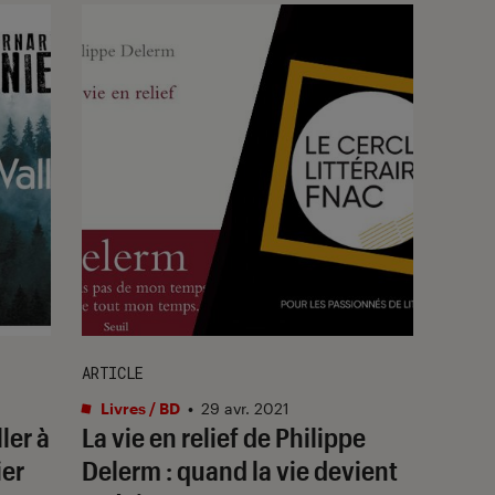
ARTICLE
Livres / BD
•
29 avr. 2021
ler à
La vie en relief de Philippe
ier
Delerm : quand la vie devient