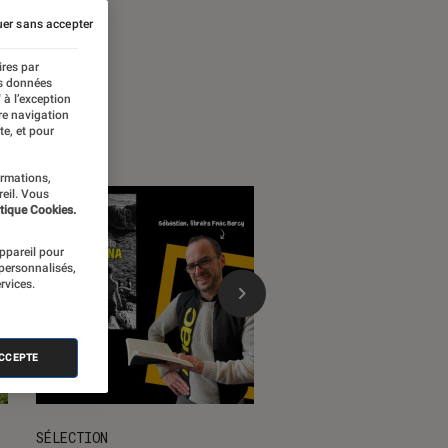
er sans accepter
ires par
es données
 à l’exception
re navigation
te, et pour
ormations,
reil. Vous
tique Cookies.
appareil pour
 personnalisés,
rvices.
ACCEPTE
SÉLECTION
SÉLECTION