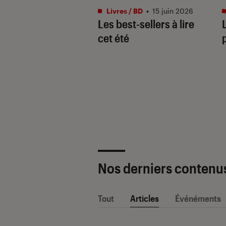
s / BD
•
04 mai. 2026
Livres / BD
•
15 juin 2026
savoir sur la saga
Les best-sellers à lire
ampus et ses spin-
cet été
Nos derniers contenu
Tout
Articles
Événéments