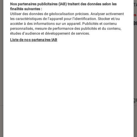
SÉLECTION
DÉCRYPT
Nos partenaires publicitaires (IAB) traitent des données selon les
finalités suivantes :
Utiliser des données de géolocalisation précises. Analyser activement
Livres / BD
•
15 juin 2026
Livres
les caractéristiques de l’appareil pour l’identification. Stocker et/ou
Les best-sellers à lire cet été
Le sil
accéder à des informations sur un appareil. Publicités et contenu
personnalisés, mesure de performance des publicités et du contenu,
études d’audience et développement de services.
Liste de nos partenaires IAB
Nos derniers contenus
Tout
Articles
Événéments
Sélections et g