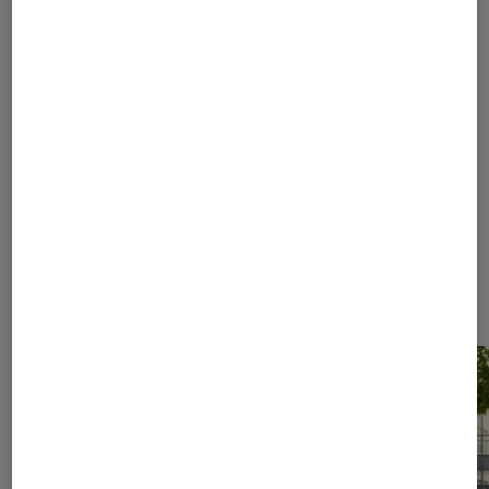
1
...
50
80
...
158
159
160
161
162
...
220
250
...
294
Les plus lus dans Conseils des
libraires