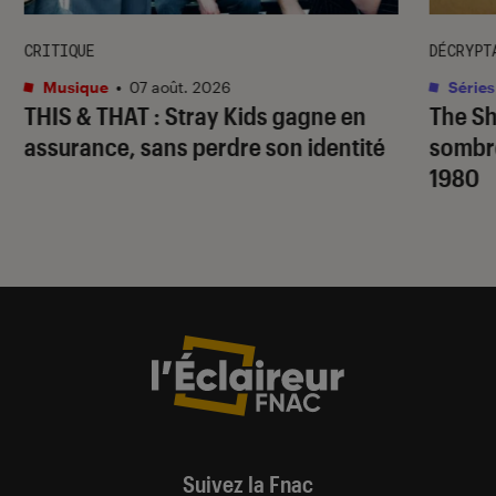
CRITIQUE
DÉCRYPT
Musique
•
07 août. 2026
Séries
THIS & THAT
: Stray Kids gagne en
The S
assurance, sans perdre son identité
sombr
1980
Suivez la Fnac