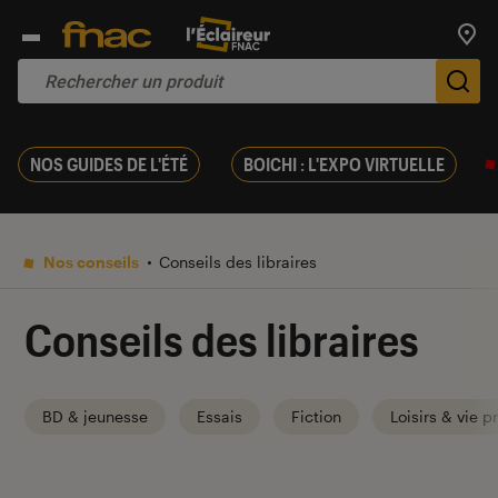
Trouv
De
NOS GUIDES DE L'ÉTÉ
BOICHI : L'EXPO VIRTUELLE
Nos conseils
Conseils des libraires
Conseils des libraires
BD & jeunesse
Essais
Fiction
Loisirs & vie p