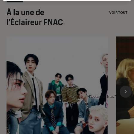
À la une de
VOIR TOUT
l'Éclaireur FNAC
l'Éclaireur fnac">