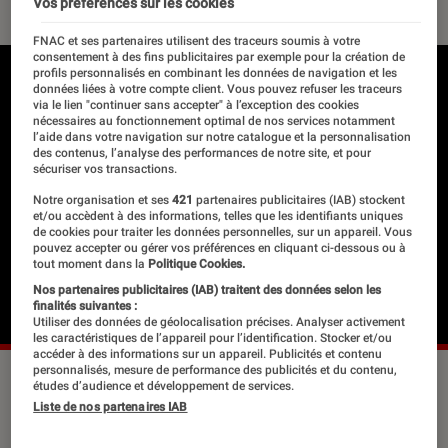
Vos préférences sur les cookies
FNAC et ses partenaires utilisent des traceurs soumis à votre
consentement à des fins publicitaires par exemple pour la création de
profils personnalisés en combinant les données de navigation et les
données liées à votre compte client. Vous pouvez refuser les traceurs
via le lien "continuer sans accepter" à l’exception des cookies
nécessaires au fonctionnement optimal de nos services notamment
l’aide dans votre navigation sur notre catalogue et la personnalisation
des contenus, l’analyse des performances de notre site, et pour
sécuriser vos transactions.
Notre organisation et ses
421
partenaires publicitaires (IAB) stockent
et/ou accèdent à des informations, telles que les identifiants uniques
de cookies pour traiter les données personnelles, sur un appareil. Vous
pouvez accepter ou gérer vos préférences en cliquant ci-dessous ou à
tout moment dans la
Politique Cookies.
Nos partenaires publicitaires (IAB) traitent des données selon les
finalités suivantes :
Utiliser des données de géolocalisation précises. Analyser activement
les caractéristiques de l’appareil pour l’identification. Stocker et/ou
accéder à des informations sur un appareil. Publicités et contenu
personnalisés, mesure de performance des publicités et du contenu,
études d’audience et développement de services.
Liste de nos partenaires IAB
Les écrits de George Orwell
raisonnent étrangement dans la