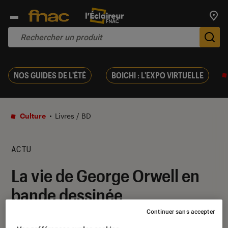
Trouv
De
NOS GUIDES DE L'ÉTÉ
BOICHI : L'EXPO VIRTUELLE
Culture
Livres / BD
ACTU
La vie de George Orwell en
bande dessinée
Continuer sans accepter
01 octobre 2019
・
Par
Pauline