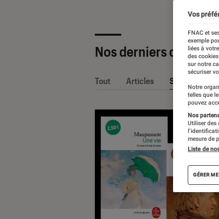
Vos préfé
FNAC et ses
exemple pou
Nos derniers contenu
liées à votr
des cookies
sur notre c
sécuriser vo
Tout
Articles
Sélections et
Notre organ
telles que l
pouvez acce
Nos partenai
Utiliser des
l’identifica
mesure de p
Liste de no
GÉRER ME