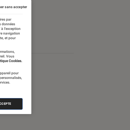
er sans accepter
ires par
es données
 à l’exception
re navigation
te, et pour
ormations,
reil. Vous
tique Cookies.
appareil pour
 personnalisés,
rvices.
ACCEPTE