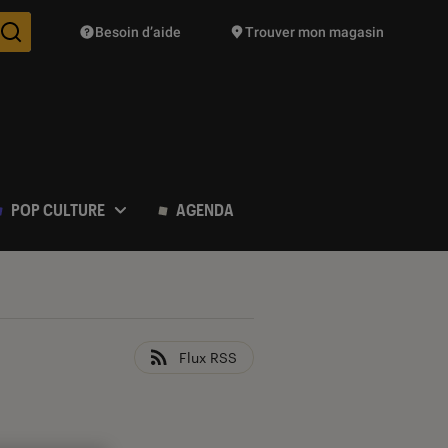
Besoin d’aide
Trouver mon magasin
Des suggestions de produits vont vous être proposées pendant vo
POP CULTURE
AGENDA
Flux RSS