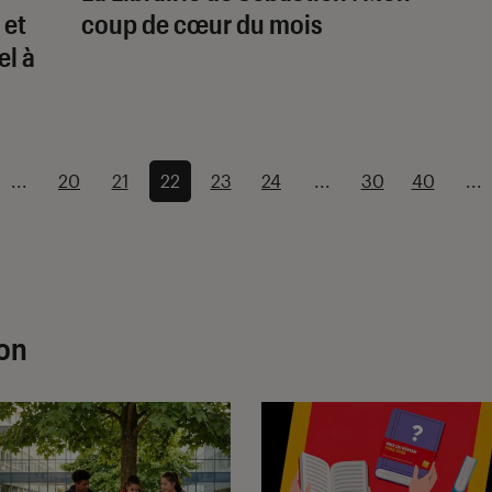
 et
coup de cœur du mois
el à
...
20
21
22
23
24
...
30
40
...
ion