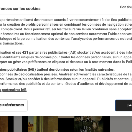
Continu
rences sur les cookies
 partenaires utilisent des traceurs soumis à votre consentement à des fins publicita
r la création de profils personnalisés en combinant les données de navigation et l
s
e compte client. Vous pouvez refuser les traceurs via le lien "continuer sans accepter"
 nécessaires au fonctionnement optimal de nos services notamment l’aide dans vot
atalogue et la personnalisation des contenus, l’analyse des performances de notre si
s transactions.
 guides
isation et ses
421
partenaires publicitaires (IAB) stockent et/ou accèdent à des inf
es identifiants uniques de cookies pour traiter les données personnelles, sur un appa
pter ou gérer vos préférences en cliquant ci-dessous ou à tout moment dans la
Poli
res publicitaires (IAB) traitent des données selon les finalités suivantes :
 données de géolocalisation précises. Analyser activement les caractéristiques de l’
tion. Stocker et/ou accéder à des informations sur un appareil. Publicités et contenu
erformance des publicités et du contenu, études d’audience et développement de se
s partenaires IAB
S PRÉFÉRENCES
J'