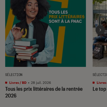
SÉLECTION
SÉLECTI
Livres / BD
•
28 juil. 2026
Livres
Tous les prix littéraires de la rentrée
Le top
2026