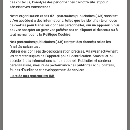
des contenus, l’analyse des performances de notre site, et pour
Apprendre à connaître un ou plusieurs
sécuriser vos transactions.
personnages et en suivre la destinée
Notre organisation et ses
421
partenaires publicitaires (IAB) stockent
ainsi que celle de ses descendants ?
et/ou accèdent à des informations, telles que les identifiants uniques
de cookies pour traiter les données personnelles, sur un appareil. Vous
Ces grandes sagas littéraires sont
pouvez accepter ou gérer vos préférences en cliquant ci-dessous ou à
tout moment dans la
Politique Cookies.
faites pour vous.
Nos partenaires publicitaires (IAB) traitent des données selon les
finalités suivantes :
Utiliser des données de géolocalisation précises. Analyser activement
les caractéristiques de l’appareil pour l’identification. Stocker et/ou
La saga familiale
accéder à des informations sur un appareil. Publicités et contenu
personnalisés, mesure de performance des publicités et du contenu,
études d’audience et développement de services.
Suite romanesque écrite entre 1922 et 1940
Liste de nos partenaires IAB
rapportant l’histoire d’une famille bourgeoise
entre la fin du XIXe et le début du XXe siècle,
Les Thibault
de
Roger Martin du Gard
est
l’archétype de la grande saga familiale. Entre
ambitions, passions et troubles historiques,
c’est toute la France de la Belle Époque au bord