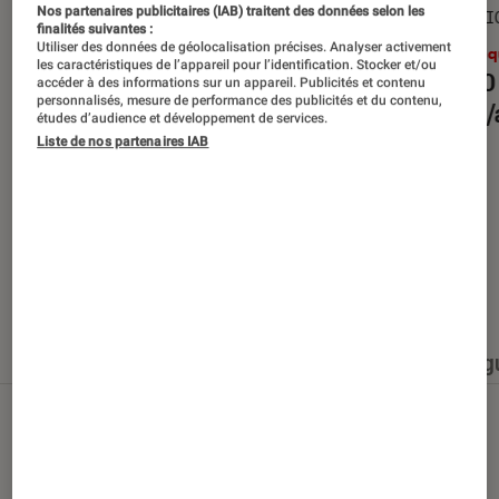
Nos partenaires publicitaires (IAB) traitent des données selon les
SÉLECTION
SÉLECTI
finalités suivantes :
Utiliser des données de géolocalisation précises. Analyser activement
Musique
•
30 juin 2026
Musiq
les caractéristiques de l’appareil pour l’identification. Stocker et/ou
Les 10 albums des mois de
Les 10
accéder à des informations sur un appareil. Publicités et contenu
personnalisés, mesure de performance des publicités et du contenu,
juillet/août 2026
juille
études d’audience et développement de services.
Liste de nos partenaires IAB
Nos derniers contenus
Tout
Articles
Événéments
Sélections et g