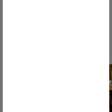
58
59
...
130
160
...
202
Les plus lus dans Conseils des
disquaires