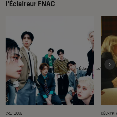
l'Éclaireur FNAC
l'Éclaireur fnac">
CRITIQUE
DÉCRYPT