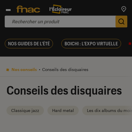
Trouv
De
NOS GUIDES DE L'ÉTÉ
BOICHI : L'EXPO VIRTUELLE
Nos conseils
Conseils des disquaires
Conseils des disquaires
Classique jazz
Hard metal
Les dix albums du moi