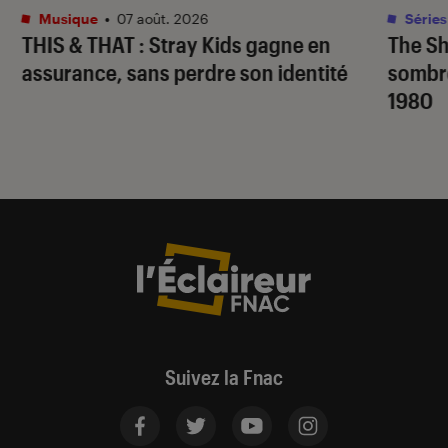
Musique
•
07 août. 2026
Séries
THIS & THAT
: Stray Kids gagne en
The S
assurance, sans perdre son identité
sombr
1980
Suivez la Fnac