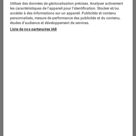
Utiliser des données de géolocalisation précises. Analyser activement
les caractéristiques de l’appareil pour l’identification. Stocker et/ou
accéder à des informations sur un appareil. Publicités et contenu
personnalisés, mesure de performance des publicités et du contenu,
études d’audience et développement de services.
CRITIQUE
Liste de nos partenaires IAB
Séries
•
27 mar. 2025
La Rivière des disparues : la série
policière avec Amanda Seyfried va-t-elle
vous faire frissonner ?