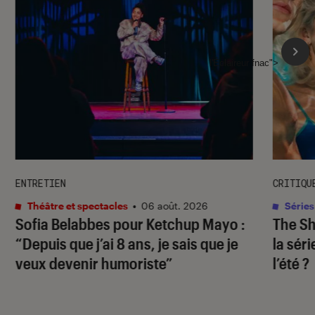
l'Éclaireur fnac">
ENTRETIEN
CRITIQU
Théâtre et spectacles
•
06 août. 2026
Séries
Sofia Belabbes pour
Ketchup Mayo
:
The S
“Depuis que j’ai 8 ans, je sais que je
la sér
veux devenir humoriste”
l’été ?