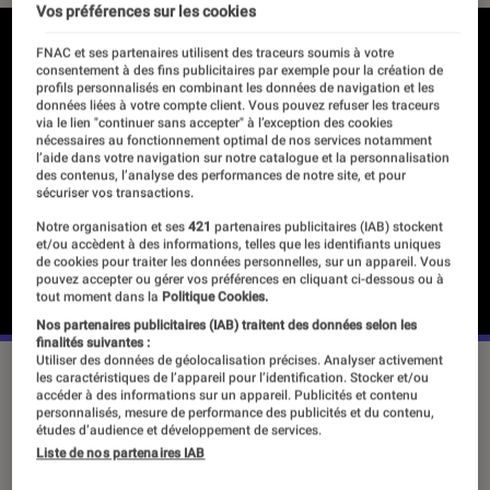
Vos préférences sur les cookies
FNAC et ses partenaires utilisent des traceurs soumis à votre
consentement à des fins publicitaires par exemple pour la création de
profils personnalisés en combinant les données de navigation et les
données liées à votre compte client. Vous pouvez refuser les traceurs
via le lien "continuer sans accepter" à l’exception des cookies
nécessaires au fonctionnement optimal de nos services notamment
l’aide dans votre navigation sur notre catalogue et la personnalisation
des contenus, l’analyse des performances de notre site, et pour
sécuriser vos transactions.
Notre organisation et ses
421
partenaires publicitaires (IAB) stockent
et/ou accèdent à des informations, telles que les identifiants uniques
de cookies pour traiter les données personnelles, sur un appareil. Vous
pouvez accepter ou gérer vos préférences en cliquant ci-dessous ou à
tout moment dans la
Politique Cookies.
Nos partenaires publicitaires (IAB) traitent des données selon les
finalités suivantes :
Utiliser des données de géolocalisation précises. Analyser activement
les caractéristiques de l’appareil pour l’identification. Stocker et/ou
accéder à des informations sur un appareil. Publicités et contenu
Le robot géant qui a fait entrer la
personnalisés, mesure de performance des publicités et du contenu,
études d’audience et développement de services.
culture populaire japonaise en France
Liste de nos partenaires IAB
fait son grand retour en octobre 2021.