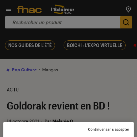
Trouv
De
NOS GUIDES DE L'ÉTÉ
BOICHI : L'EXPO VIRTUELLE
Pop Culture
Mangas
ACTU
Goldorak revient en BD !
14 octobre 2021
・
Par
Melanie C.
Continuer sans accepter