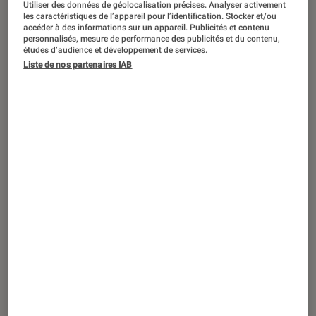
Utiliser des données de géolocalisation précises. Analyser activement
ACTU
les caractéristiques de l’appareil pour l’identification. Stocker et/ou
accéder à des informations sur un appareil. Publicités et contenu
Cinéma
•
26 déc. 2024
personnalisés, mesure de performance des publicités et du contenu,
Furiosa
,
Joker 2
,
Wicked
: quels sont les
études d’audience et développement de services.
échecs cinéma de 2024 ?
Liste de nos partenaires IAB