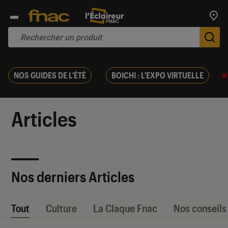
Trouv
De
NOS GUIDES DE L'ÉTÉ
BOICHI : L'EXPO VIRTUELLE
Articles
Nos derniers Articles
Tout
Culture
La Claque Fnac
Nos conseils