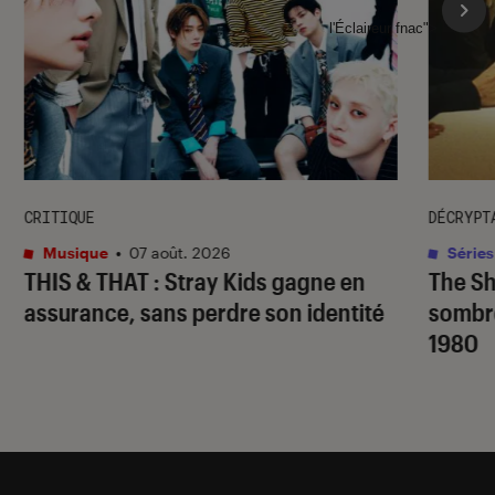
l'Éclaireur fnac">
CRITIQUE
DÉCRYPT
Musique
•
07 août. 2026
Séries
THIS & THAT
: Stray Kids gagne en
The S
assurance, sans perdre son identité
sombr
1980