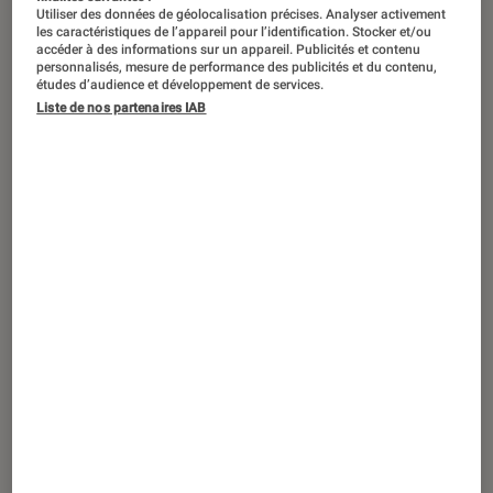
ACTU
Utiliser des données de géolocalisation précises. Analyser activement
les caractéristiques de l’appareil pour l’identification. Stocker et/ou
Figurines et jeux
•
25 sep. 2024
accéder à des informations sur un appareil. Publicités et contenu
personnalisés, mesure de performance des publicités et du contenu,
Catan
: un roman à la conquête des
études d’audience et développement de services.
origines du célèbre jeu de stratégie
Liste de nos partenaires IAB