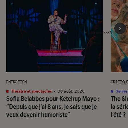
l'Éclaireur fnac">
ENTRETIEN
CRITIQU
Théâtre et spectacles
•
06 août. 2026
Séries
Sofia Belabbes pour
Ketchup Mayo
:
The S
“Depuis que j’ai 8 ans, je sais que je
la sér
veux devenir humoriste”
l’été ?