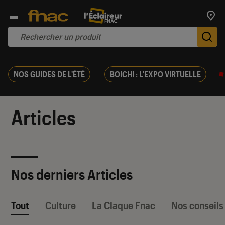
Trouv
De
NOS GUIDES DE L'ÉTÉ
BOICHI : L'EXPO VIRTUELLE
Articles
Nos derniers Articles
Tout
Culture
La Claque Fnac
Nos conseils