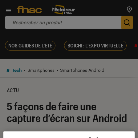
Trouv
De
NOS GUIDES DE L'ÉTÉ
BOICHI : L'EXPO VIRTUELLE
Tech
Smartphones
Smartphones Android
ACTU
5 façons de faire une
capture d’écran sur Android
01 décembre 2024
・
Par
Pierre Crochart