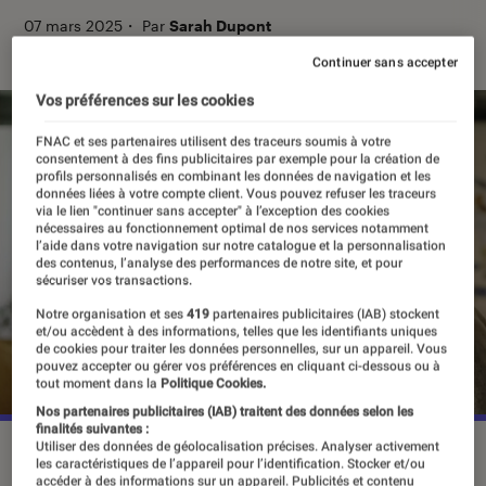
07 mars 2025
・
Par
Sarah Dupont
Continuer sans accepter
Vos préférences sur les cookies
FNAC et ses partenaires utilisent des traceurs soumis à votre
consentement à des fins publicitaires par exemple pour la création de
profils personnalisés en combinant les données de navigation et les
données liées à votre compte client. Vous pouvez refuser les traceurs
via le lien "continuer sans accepter" à l’exception des cookies
nécessaires au fonctionnement optimal de nos services notamment
l’aide dans votre navigation sur notre catalogue et la personnalisation
des contenus, l’analyse des performances de notre site, et pour
sécuriser vos transactions.
Notre organisation et ses
419
partenaires publicitaires (IAB) stockent
et/ou accèdent à des informations, telles que les identifiants uniques
de cookies pour traiter les données personnelles, sur un appareil. Vous
pouvez accepter ou gérer vos préférences en cliquant ci-dessous ou à
tout moment dans la
Politique Cookies.
Nos partenaires publicitaires (IAB) traitent des données selon les
finalités suivantes :
Utiliser des données de géolocalisation précises. Analyser activement
“Juste un regard”, la nouvelle mini-série adaptée du roman
les caractéristiques de l’appareil pour l’identification. Stocker et/ou
de Harlan Coben.
©Netflix
accéder à des informations sur un appareil. Publicités et contenu