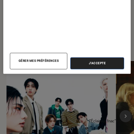
À la une de
VOIR TOUT
l'Éclaireur FNAC
GÉRER MES PRÉFÉRENCES
J'ACCEPTE
l'Éclaireur fnac">