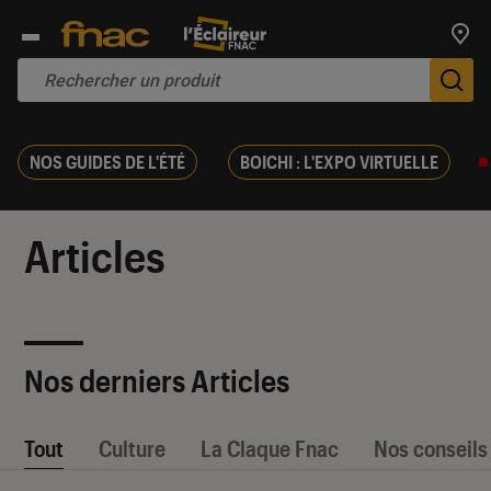
Trouv
De
NOS GUIDES DE L'ÉTÉ
BOICHI : L'EXPO VIRTUELLE
Articles
Nos derniers Articles
Tout
Culture
La Claque Fnac
Nos conseils