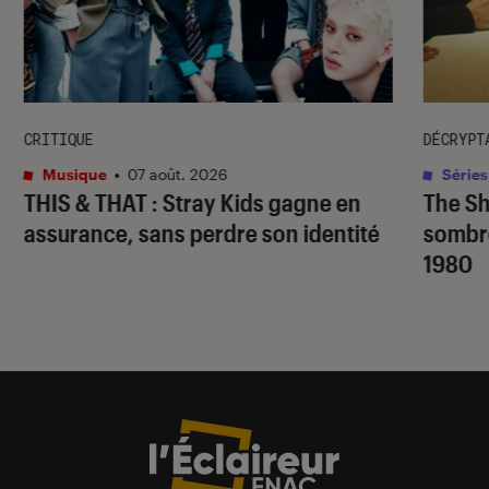
CRITIQUE
DÉCRYPT
Musique
•
07 août. 2026
Séries
THIS & THAT
: Stray Kids gagne en
The S
assurance, sans perdre son identité
sombr
1980