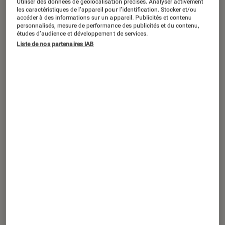
Utiliser des données de géolocalisation précises. Analyser activement
ACTU
les caractéristiques de l’appareil pour l’identification. Stocker et/ou
accéder à des informations sur un appareil. Publicités et contenu
Smartphones Android
•
04 mai. 2021
personnalisés, mesure de performance des publicités et du contenu,
Xiaomi annonce le prix de lancement de
études d’audience et développement de services.
Liste de nos partenaires IAB
ses Mi 11i et Mi 11 Ultra [MàJ]