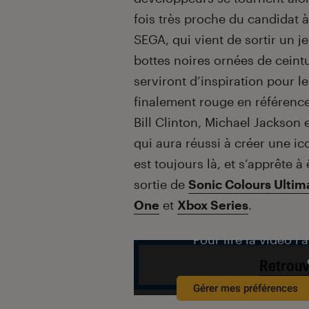
fois très proche du candidat à
SEGA, qui vient de sortir un j
bottes noires ornées de ceintu
serviront d’inspiration pour 
finalement rouge en référence
Bill Clinton, Michael Jackson
qui aura réussi à créer une ic
est toujours là, et s’apprête à 
sortie de
Sonic Colours Ultim
One
et
Xbox Series
.
Pour lire la vidéo l’
Retrouv
Gérer mes préférences