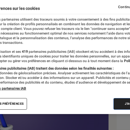
a création de Sonic
Continu
rences sur les cookies
 partenaires utilisent des traceurs soumis à votre consentement à des fins publicita
r la création de profils personnalisés en combinant les données de navigation et l
e compte client. Vous pouvez refuser les traceurs via le lien "continuer sans accepter"
 nécessaires au fonctionnement optimal de nos services notamment l’aide dans vot
atalogue et la personnalisation des contenus, l’analyse des performances de notre si
s transactions.
isation et ses
419
partenaires publicitaires (IAB) stockent et/ou accèdent à des inf
Sél
es identifiants uniques de cookies pour traiter les données personnelles, sur un appa
pter ou gérer vos préférences en cliquant ci-dessous ou à tout moment dans la
Poli
res publicitaires (IAB) traitent des données selon les finalités suivantes :
 données de géolocalisation précises. Analyser activement les caractéristiques de l’
tion. Stocker et/ou accéder à des informations sur un appareil. Publicités et contenu
erformance des publicités et du contenu, études d’audience et développement de se
s partenaires IAB
S PRÉFÉRENCES
J'