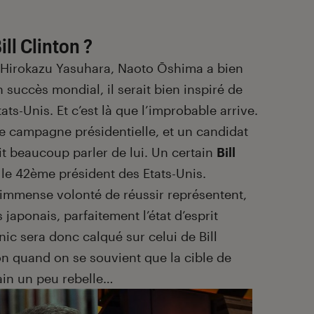
ill Clinton ?
 Hirokazu Yasuhara, Naoto Ōshima a bien
succès mondial, il serait bien inspiré de
ts-Unis. Et c’est là que l’improbable arrive.
ne campagne présidentielle, et un candidat
it beaucoup parler de lui. Un certain
Bill
 le 42
ème
président des Etats-Unis.
 immense volonté de réussir représentent,
japonais, parfaitement l’état d’esprit
ic sera donc calqué sur celui de Bill
on quand on se souvient que la cible de
ain un peu rebelle…