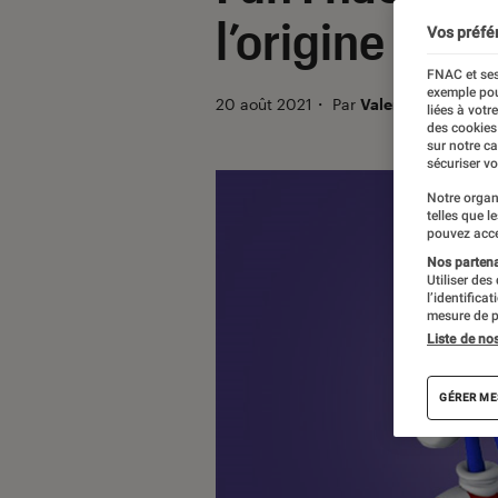
l’origine de l
Vos préfé
FNAC et ses
exemple pou
20 août 2021
・
Par
Valentin Boulet
liées à votr
des cookies
sur notre c
sécuriser vo
Notre organ
telles que l
pouvez acce
Nos partenai
Utiliser des
l’identifica
mesure de p
Liste de no
GÉRER ME