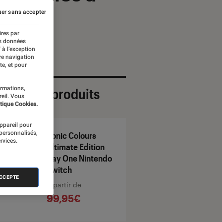
er sans accepter
ires par
es données
 à l’exception
re navigation
te, et pour
ormations,
ection de produits
reil. Vous
tique Cookies.
appareil pour
 personnalisés,
Sonic Colours
rvices.
Ultimate Edition
Day One Nintendo
Switch
ACCEPTE
À partir de
99,95€