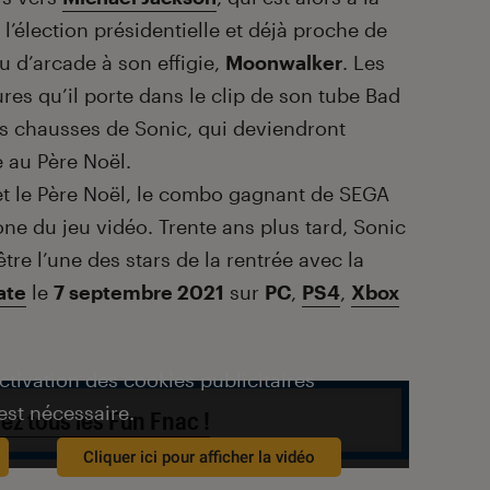
 l’élection présidentielle et déjà proche de
eu d’arcade à son effigie,
Moonwalker
. Les
res qu’il porte dans le clip de son tube Bad
les chausses de Sonic, qui deviendront
 au Père Noël.
 et le Père Noël, le combo gagnant de SEGA
one du jeu vidéo. Trente ans plus tard, Sonic
être l’une des stars de la rentrée avec la
ate
le
7 septembre 2021
sur
PC
,
PS4
,
Xbox
activation des cookies publicitaires
est nécessaire.
ez tous les Fun Fnac !
Cliquer ici pour afficher la vidéo