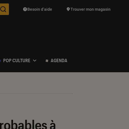
Besoin d’aide
Trouver mon magasin
Des suggestions de produits vont vous être proposées pendant vo
POP CULTURE
AGENDA
probables à