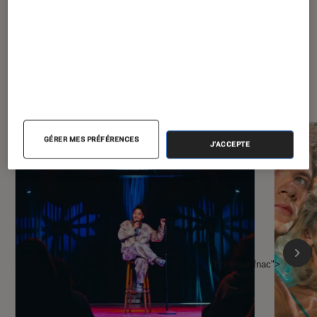
À la une de
VOIR TOUT
l'Éclaireur FNAC
GÉRER MES PRÉFÉRENCES
J'ACCEPTE
l'Éclaireur fnac">