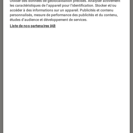
Utiliser des données de géolocalisation précises. Analyser activement
DÉCRYPTAGE
les caractéristiques de l’appareil pour l’identification. Stocker et/ou
accéder à des informations sur un appareil. Publicités et contenu
Informatique
•
25 août. 2023
personnalisés, mesure de performance des publicités et du contenu,
Objet culte – Thinkpad 700C, le dernier
études d’audience et développement de services.
Liste de nos partenaires IAB
joyau d’IBM