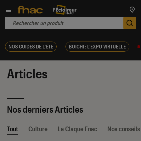
Trouv
De
NOS GUIDES DE L'ÉTÉ
BOICHI : L'EXPO VIRTUELLE
Articles
Nos derniers Articles
Tout
Culture
La Claque Fnac
Nos conseils