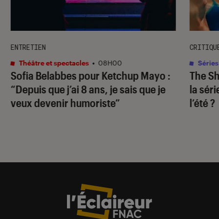
ENTRETIEN
CRITIQU
Théâtre et spectacles
•
08H00
Séries
Sofia Belabbes pour
Ketchup Mayo
:
The S
“Depuis que j’ai 8 ans, je sais que je
la sér
veux devenir humoriste”
l’été ?