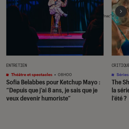
l'Éclaireur fnac">
ENTRETIEN
CRITIQU
Théâtre et spectacles
•
08H00
Séries
Sofia Belabbes pour
Ketchup Mayo
:
The S
“Depuis que j’ai 8 ans, je sais que je
la sér
veux devenir humoriste”
l’été ?