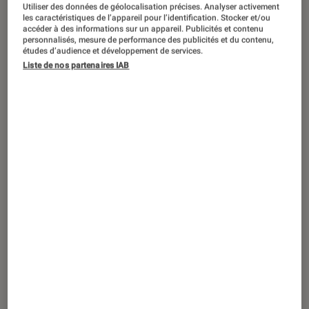
DÉCRYPTAGE
Utiliser des données de géolocalisation précises. Analyser activement
les caractéristiques de l’appareil pour l’identification. Stocker et/ou
Séries
•
07 jan. 2025
accéder à des informations sur un appareil. Publicités et contenu
personnalisés, mesure de performance des publicités et du contenu,
Extra
: on s’est incrusté sur le tournage
études d’audience et développement de services.
de la série OCS
Liste de nos partenaires IAB