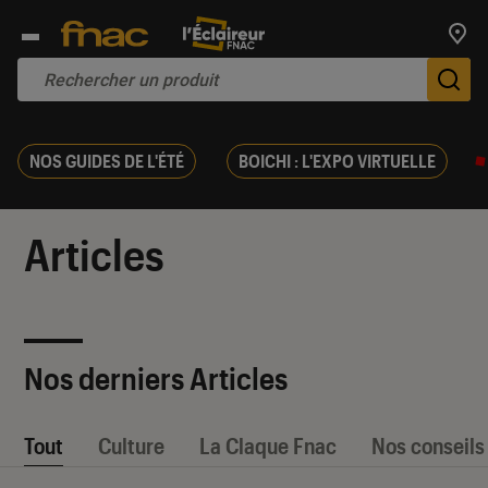
Trouv
De
NOS GUIDES DE L'ÉTÉ
BOICHI : L'EXPO VIRTUELLE
Articles
Nos derniers Articles
Tout
Culture
La Claque Fnac
Nos conseils