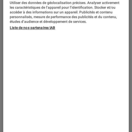
ACTU
Utiliser des données de géolocalisation précises. Analyser activement
les caractéristiques de l’appareil pour l’identification. Stocker et/ou
accéder à des informations sur un appareil. Publicités et contenu
Jeux vidéo
•
18 déc. 2024
personnalisés, mesure de performance des publicités et du contenu,
Pokemon TCG Pocket – L’île fabuleuse
:
études d’audience et développement de services.
quelles sont les meilleures cartes de
Liste de nos partenaires IAB
l’extension ?