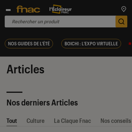
Trouv
De
NOS GUIDES DE L'ÉTÉ
BOICHI : L'EXPO VIRTUELLE
Articles
Nos derniers Articles
Tout
Culture
La Claque Fnac
Nos conseils