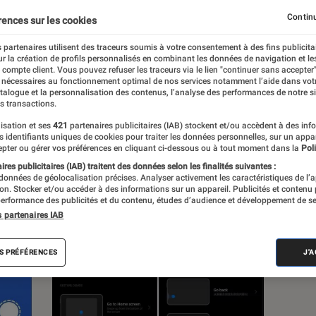
Continu
rences sur les cookies
 partenaires utilisent des traceurs soumis à votre consentement à des fins publicita
r la création de profils personnalisés en combinant les données de navigation et l
e compte client. Vous pouvez refuser les traceurs via le lien "continuer sans accepter"
c
Nos conseils
Pop Culture
Tech
 nécessaires au fonctionnement optimal de nos services notamment l’aide dans vot
atalogue et la personnalisation des contenus, l’analyse des performances de notre si
s transactions.
isation et ses
421
partenaires publicitaires (IAB) stockent et/ou accèdent à des inf
es identifiants uniques de cookies pour traiter les données personnelles, sur un appa
pter ou gérer vos préférences en cliquant ci-dessous ou à tout moment dans la
Poli
res publicitaires (IAB) traitent des données selon les finalités suivantes :
 données de géolocalisation précises. Analyser activement les caractéristiques de l’
tion. Stocker et/ou accéder à des informations sur un appareil. Publicités et contenu
erformance des publicités et du contenu, études d’audience et développement de se
s partenaires IAB
S PRÉFÉRENCES
J'