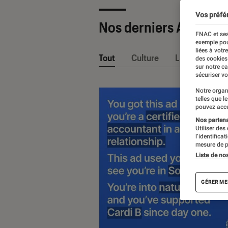
Vos préfé
Nos derniers Articles
FNAC et ses
exemple pou
liées à votr
Tout
Culture
La Claque Fna
des cookies
sur notre c
sécuriser vo
Notre organ
telles que l
pouvez acce
Nos partenai
Utiliser des
l’identifica
mesure de p
Liste de no
GÉRER ME