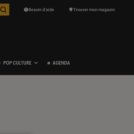
Besoin d’aide
Trouver mon magasin
Des suggestions de produits vont vous être proposées pendant vo
POP CULTURE
AGENDA