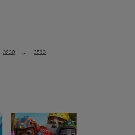
3230
...
3530