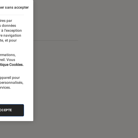
er sans accepter
ires par
es données
 à l’exception
re navigation
te, et pour
ormations,
reil. Vous
tique Cookies.
appareil pour
 personnalisés,
rvices.
ACCEPTE