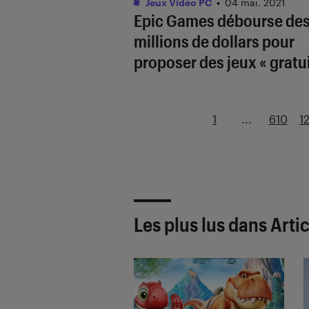
Jeux Vidéo PC
•
04 mai. 2021
Epic Games débourse de
millions de dollars pour
proposer des jeux « gratui
1
...
610
1
Les plus lus dans Arti