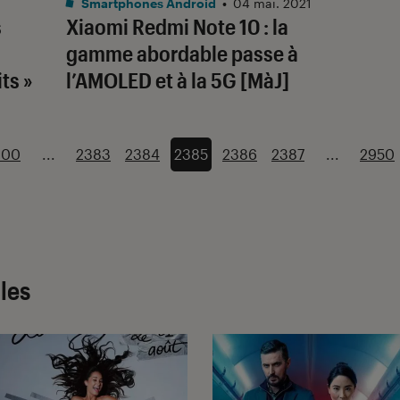
Smartphones Android
•
04 mai. 2021
s
Xiaomi Redmi Note 10 : la
gamme abordable passe à
ts »
l’AMOLED et à la 5G [MàJ]
200
...
2383
2384
2385
2386
2387
...
2950
cles