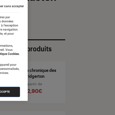
er sans accepter
ires par
es données
 à l’exception
re navigation
te, et pour
ormations,
ection de produits
reil. Vous
tique Cookies.
appareil pour
 personnalisés,
La chronique des
rvices.
Bridgerton
À partir de
22,90€
ACCEPTE