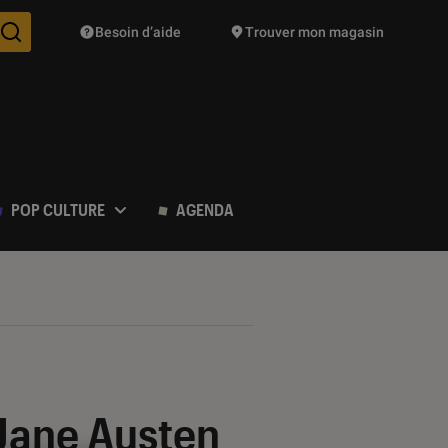
Besoin d’aide
Trouver mon magasin
Des suggestions de produits vont vous être proposées pendant vo
POP CULTURE
AGENDA
 Jane Austen