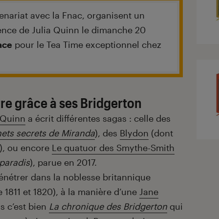
tenariat avec la Fnac, organisent un
nce de Julia Quinn le dimanche 20
ace
pour le Tea Time exceptionnel chez
rre grâce à ses Bridgerton
 Quinn
a écrit différentes sagas : celle des
nets secrets de Miranda
), des
Blydon
(dont
t), ou encore
Le quatuor des Smythe-Smith
paradis
), parue en 2017.
pénétrer dans la noblesse britannique
 1811 et 1820), à la manière d’une
Jane
is c’est bien
La chronique des Bridgerton
qui