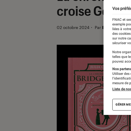
croise Gossip
Vos préfé
FNAC et ses
exemple pou
02 octobre 2024
・
Par
Béatrice
liées à votr
des cookies
sur notre c
sécuriser vo
Notre organ
telles que l
pouvez acce
Nos partenai
Utiliser des
l’identifica
mesure de p
Liste de no
GÉRER ME