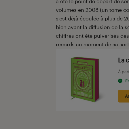
a été le point de départ de so
volumes en 2008 (un tome con
s’est déjà écoulée à plus de 
bien avant la diffusion de la s
chiffres ont été pulvérisés dès
records au moment de sa sorti
La 
À par
E
A