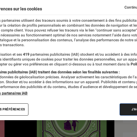
 Girl
Continu
rences sur les cookies
 partenaires utilisent des traceurs soumis à votre consentement à des fins publicita
r la création de profils personnalisés en combinant les données de navigation et l
e compte client. Vous pouvez refuser les traceurs via le lien "continuer sans accepter"
 nécessaires au fonctionnement optimal de nos services notamment l’aide dans vot
atalogue et la personnalisation des contenus, l’analyse des performances de notre si
s transactions.
isation et ses
419
partenaires publicitaires (IAB) stockent et/ou accèdent à des inf
Sél
es identifiants uniques de cookies pour traiter les données personnelles, sur un appa
pter ou gérer vos préférences en cliquant ci-dessous ou à tout moment dans la
Poli
res publicitaires (IAB) traitent des données selon les finalités suivantes :
 données de géolocalisation précises. Analyser activement les caractéristiques de l’
tion. Stocker et/ou accéder à des informations sur un appareil. Publicités et contenu
erformance des publicités et du contenu, études d’audience et développement de se
s partenaires IAB
S PRÉFÉRENCES
J'