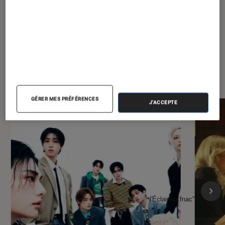
À la une de
VOIR TOUT
l'Éclaireur FNAC
GÉRER MES PRÉFÉRENCES
J'ACCEPTE
l'Éclaireur fnac">