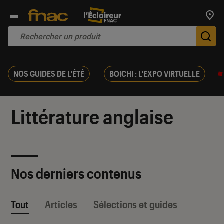
Trouv
De
NOS GUIDES DE L'ÉTÉ
BOICHI : L'EXPO VIRTUELLE
Littérature anglaise
Nos derniers contenus
Tout
Articles
Sélections et guides