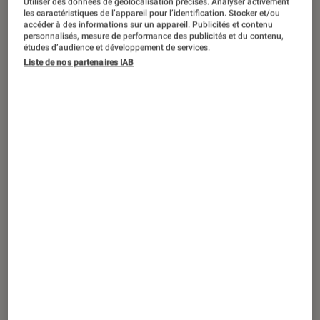
Utiliser des données de géolocalisation précises. Analyser activement
DÉCRYPTAGE
les caractéristiques de l’appareil pour l’identification. Stocker et/ou
accéder à des informations sur un appareil. Publicités et contenu
Cinéma
•
28 août. 2025
personnalisés, mesure de performance des publicités et du contenu,
Pourquoi Frankenstein fascine-t-il
études d’audience et développement de services.
Liste de nos partenaires IAB
toujours autant ?