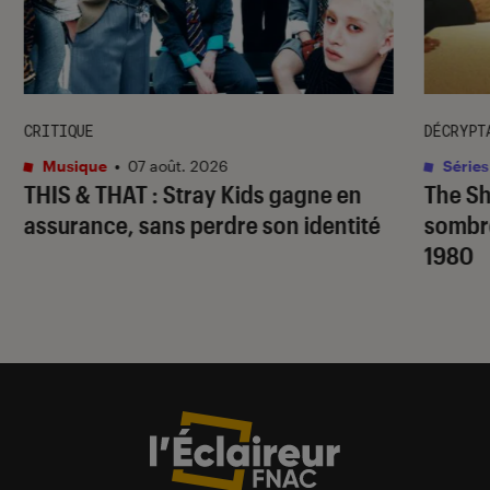
CRITIQUE
DÉCRYPT
Musique
•
07 août. 2026
Séries
THIS & THAT
: Stray Kids gagne en
The S
assurance, sans perdre son identité
sombr
1980