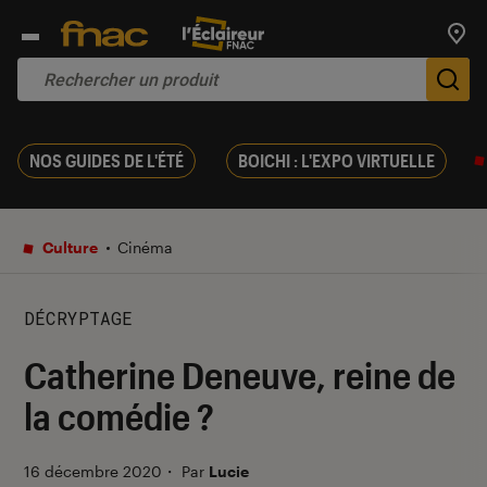
Trouv
De
NOS GUIDES DE L'ÉTÉ
BOICHI : L'EXPO VIRTUELLE
Culture
Cinéma
DÉCRYPTAGE
Catherine Deneuve, reine de
la comédie ?
16 décembre 2020
・
Par
Lucie