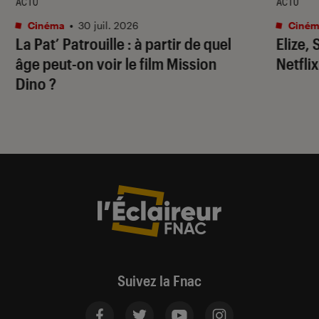
ACTU
ACTU
Cinéma
•
30 juil. 2026
Ciném
La Pat’ Patrouille
: à partir de quel
Elize,
âge peut-on voir le film
Mission
Netflix
Dino
?
Suivez la Fnac