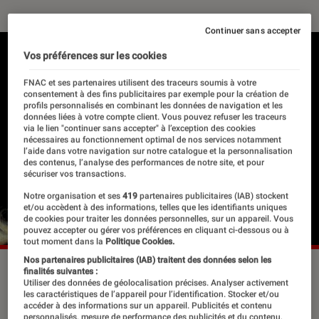
Continuer sans accepter
Vos préférences sur les cookies
FNAC et ses partenaires utilisent des traceurs soumis à votre
consentement à des fins publicitaires par exemple pour la création de
profils personnalisés en combinant les données de navigation et les
données liées à votre compte client. Vous pouvez refuser les traceurs
via le lien "continuer sans accepter" à l’exception des cookies
nécessaires au fonctionnement optimal de nos services notamment
l’aide dans votre navigation sur notre catalogue et la personnalisation
des contenus, l’analyse des performances de notre site, et pour
sécuriser vos transactions.
Notre organisation et ses
419
partenaires publicitaires (IAB) stockent
et/ou accèdent à des informations, telles que les identifiants uniques
de cookies pour traiter les données personnelles, sur un appareil. Vous
pouvez accepter ou gérer vos préférences en cliquant ci-dessous ou à
tout moment dans la
Politique Cookies.
Nos partenaires publicitaires (IAB) traitent des données selon les
finalités suivantes :
Utiliser des données de géolocalisation précises. Analyser activement
Icône internationale de cinéma,
les caractéristiques de l’appareil pour l’identification. Stocker et/ou
accéder à des informations sur un appareil. Publicités et contenu
actrice impériale de rôles dramatiques
personnalisés, mesure de performance des publicités et du contenu,