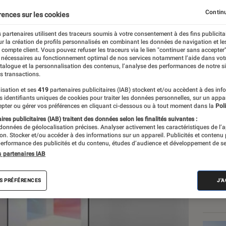
Continu
rences sur les cookies
 partenaires utilisent des traceurs soumis à votre consentement à des fins publicita
r la création de profils personnalisés en combinant les données de navigation et l
e compte client. Vous pouvez refuser les traceurs via le lien "continuer sans accepter"
 nécessaires au fonctionnement optimal de nos services notamment l’aide dans vot
atalogue et la personnalisation des contenus, l’analyse des performances de notre si
s transactions.
isation et ses
419
partenaires publicitaires (IAB) stockent et/ou accèdent à des inf
Les
es identifiants uniques de cookies pour traiter les données personnelles, sur un appa
pter ou gérer vos préférences en cliquant ci-dessous ou à tout moment dans la
Poli
res publicitaires (IAB) traitent des données selon les finalités suivantes :
 données de géolocalisation précises. Analyser activement les caractéristiques de l’
tion. Stocker et/ou accéder à des informations sur un appareil. Publicités et contenu
erformance des publicités et du contenu, études d’audience et développement de se
s partenaires IAB
S PRÉFÉRENCES
J'