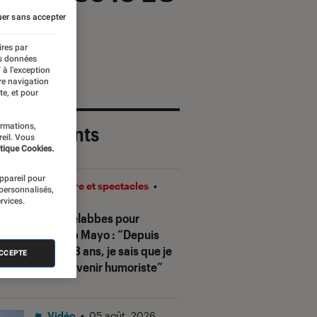
er sans accepter
ires par
es données
 à l’exception
re navigation
te, et pour
ormations,
 plus récents
reil. Vous
tique Cookies.
appareil pour
Théâtre et spectacles
•
 personnalisés,
rvices.
08H00
Sofia Belabbes pour
Ketchup Mayo
: “Depuis
que j’ai 8 ans, je sais que je
ACCEPTE
veux devenir humoriste”
Vidéo
•
05 août. 2026