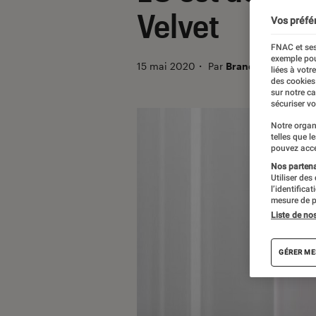
Velvet
Vos préfé
FNAC et ses
exemple pou
15 mai 2020
・
Par
Brandon
liées à votr
des cookies
sur notre c
sécuriser vo
Notre organ
telles que l
pouvez acce
Nos partenai
Utiliser des
l’identifica
mesure de p
Liste de no
GÉRER ME