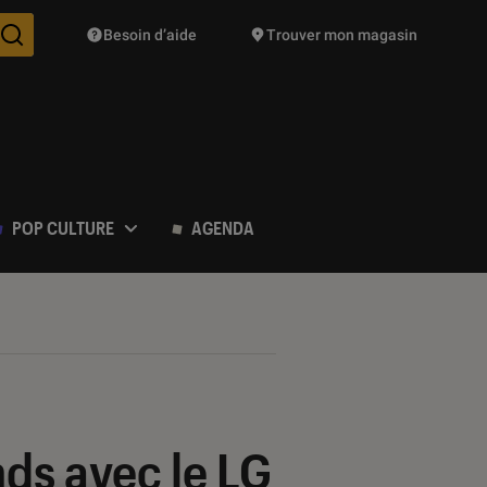
Besoin d’aide
Trouver mon magasin
Des suggestions de produits vont vous être proposées pendant vo
POP CULTURE
AGENDA
nds avec le LG