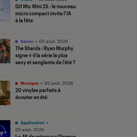
DJI Mic Mini 2S : le nouveau
micro compact invite l’IA
à la fête
Séries
•
05 août. 2026
The Shards
: Ryan Murphy
signe-t-il la série la plus
sexy et sanglante de l’été ?
Musique
•
05 août. 2026
20 vinyles parfaits à
écouter en été
Application
•
05 août. 2026
La 4K de retour sur Disney+