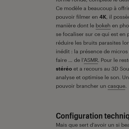
Ce modèle a beaucoup à offrir
pouvoir filmer en
4K
, il poss
manière dont le
bokeh
en phot
se focaliser sur ce qui est en
réduire les bruits parasites l
inédit : la présence de micros
faire … de l’
ASMR
. Pour le re
stéréo
et a recours au 3D Soun
analyse et optimise le son. U
pouvoir brancher un
casque
.
Configuration techni
Mais que sert d’avoir un si b