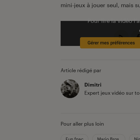
mini-jeux à jouer seul, mais su
Pour lire la vidéo l’
Gérer mes préférences
Article rédigé par
Dimitri
Expert jeux vidéo sur t
Pour aller plus loin
Fun fnac
Mario Bros.
Ni