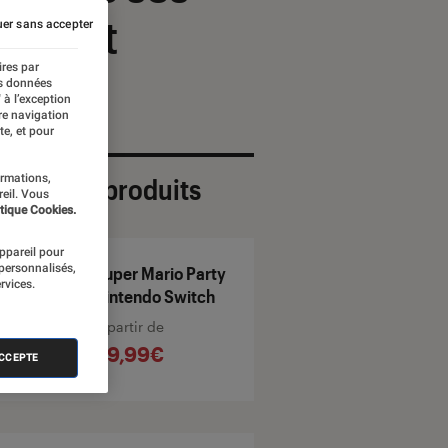
 début
er sans accepter
ires par
es données
 à l’exception
re navigation
te, et pour
ormations,
ection de produits
reil. Vous
tique Cookies.
appareil pour
 personnalisés,
Super Mario Party
rvices.
Nintendo Switch
À partir de
49,99€
ACCEPTE