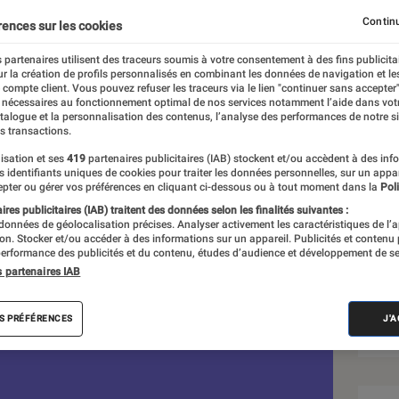
 champignons depuis le
Continu
rences sur les cookies
 partenaires utilisent des traceurs soumis à votre consentement à des fins publicita
r la création de profils personnalisés en combinant les données de navigation et l
e compte client. Vous pouvez refuser les traceurs via le lien "continuer sans accepter"
 nécessaires au fonctionnement optimal de nos services notamment l’aide dans vot
atalogue et la personnalisation des contenus, l’analyse des performances de notre si
s transactions.
isation et ses
419
partenaires publicitaires (IAB) stockent et/ou accèdent à des inf
Sél
es identifiants uniques de cookies pour traiter les données personnelles, sur un appa
pter ou gérer vos préférences en cliquant ci-dessous ou à tout moment dans la
Poli
res publicitaires (IAB) traitent des données selon les finalités suivantes :
 données de géolocalisation précises. Analyser activement les caractéristiques de l’
tion. Stocker et/ou accéder à des informations sur un appareil. Publicités et contenu
erformance des publicités et du contenu, études d’audience et développement de se
s partenaires IAB
S PRÉFÉRENCES
J'