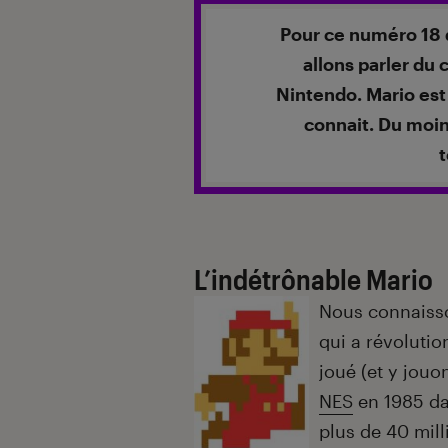
Introduction
Pour ce numéro 18 
allons parler du
Nintendo. Mario es
connait. Du moin
t
L’indétrônable Mario
Nous connaisso
qui a révoluti
joué (et y jouo
NES
en 1985 da
plus de 40 mill