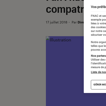
compatriotes
Vos préfé
FNAC et ses
exemple pou
17 juillet 2018
・
Par
Dimitri
liées à votr
des cookies
sur notre c
sécuriser vo
Notre organ
telles que l
pouvez acce
Nos partenai
Utiliser des
l’identifica
mesure de p
Liste de no
GÉRER ME