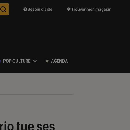
Besoin d’aide
Trouver mon magasin
Des suggestions de produits vont vous être proposées pendant vo
POP CULTURE
AGENDA
rio tue ses