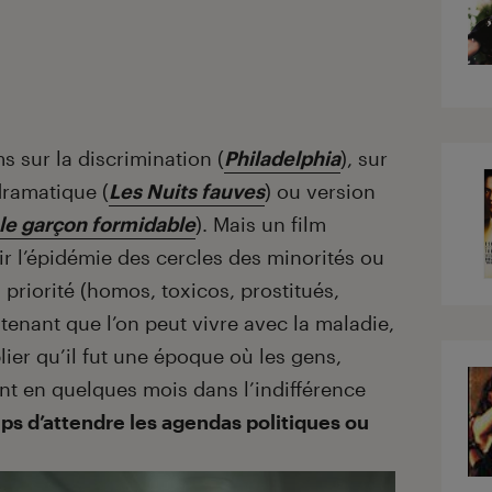
ms sur la discrimination (
Philadelphia
), sur
dramatique (
Les Nuits fauves
) ou version
le gar
ç
on formidable
). Mais un film
tir l’épidémie des cercles des minorités ou
 priorité
(homos, toxicos, prostitu
és,
tenant que l’on peut vivre avec la maladie,
ier qu’il fut une é
poque o
ù
les gens,
nt en quelques mois dans l’indifférence
mps d’attendre les agendas politiques ou