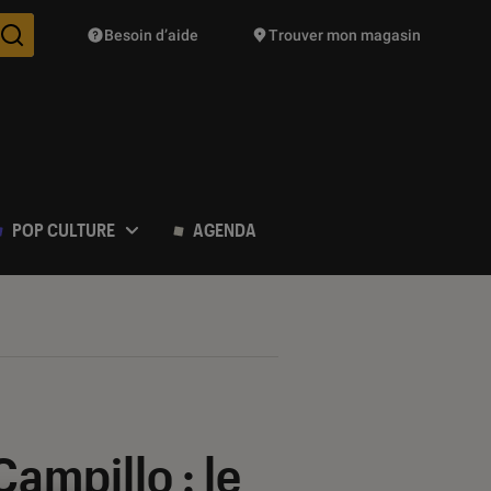
Besoin d’aide
Trouver mon magasin
Des suggestions de produits vont vous être proposées pendant vo
POP CULTURE
AGENDA
ampillo : le