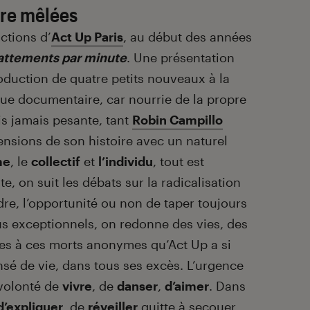
ire mêlées
ctions d’
Act Up Paris
, au début des anné
es
attements par minute
. Une présentation
roduction de quatre petits nouveaux à la
sque documentaire, car nourrie de la propre
is jamais pesante, tant
Robin Campillo
ensions de son histoire avec un naturel
me
, le
collectif
et
l’individu
, tout est
e, on suit les débats sur la radicalisation
ndre, l’opportunité ou non de taper toujours
ous exceptionnels, on redonne des vies, des
res à ces morts anonymes qu’Act Up a si
ns
é de vie, dans tous ses excès. L’urgence
 volonté de
vivre
, de
danser
,
d’aimer
. Dans
d’expliquer
, de
réveiller
quitte à
secouer.