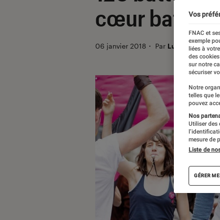
cœur battant
Vos préfé
FNAC et ses
exemple pou
06 janvier 2018
・
Par
Lucie
liées à votr
des cookies
sur notre c
sécuriser vo
Notre organ
telles que l
pouvez acce
Nos partenai
Utiliser des
l’identifica
mesure de p
Liste de no
GÉRER ME