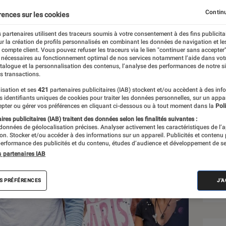
Continu
rences sur les cookies
 partenaires utilisent des traceurs soumis à votre consentement à des fins publicita
r la création de profils personnalisés en combinant les données de navigation et l
e compte client. Vous pouvez refuser les traceurs via le lien "continuer sans accepter"
 nécessaires au fonctionnement optimal de nos services notamment l’aide dans vot
atalogue et la personnalisation des contenus, l’analyse des performances de notre si
s transactions.
isation et ses
421
partenaires publicitaires (IAB) stockent et/ou accèdent à des inf
Sél
es identifiants uniques de cookies pour traiter les données personnelles, sur un appa
pter ou gérer vos préférences en cliquant ci-dessous ou à tout moment dans la
Poli
res publicitaires (IAB) traitent des données selon les finalités suivantes :
 données de géolocalisation précises. Analyser activement les caractéristiques de l’
tion. Stocker et/ou accéder à des informations sur un appareil. Publicités et contenu
erformance des publicités et du contenu, études d’audience et développement de se
s partenaires IAB
S PRÉFÉRENCES
J'