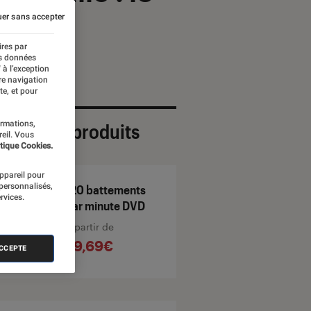
er sans accepter
ires par
es données
 à l’exception
re navigation
te, et pour
ormations,
ection de produits
reil. Vous
tique Cookies.
appareil pour
 personnalisés,
120 battements
rvices.
par minute DVD
À partir de
29,69€
ACCEPTE