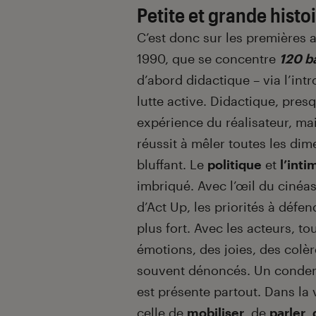
Petite et grande histo
C’est donc sur les premières a
1990, que se concentre
120 b
d’abord didactique – via l’int
lutte active. Didactique, pre
expérience du réalisateur, ma
ré
ussit
à mêler toutes les dim
bluffant. Le
politique
et
l’inti
imbriqué. Avec l’œil du cinéast
d’Act Up, les priorités à défe
plus fort. Avec les acteurs, t
émotions, des joies, des colè
souvent dénoncés
. Un conde
est présente partout. Dans la
celle de
mobiliser
, de
parler
,