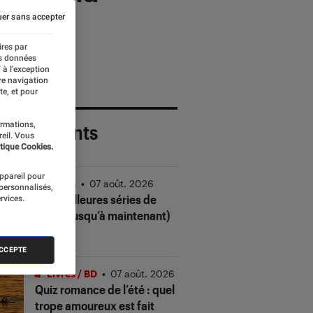
er sans accepter
ires par
es données
 à l’exception
re navigation
te, et pour
ormations,
 plus récents
reil. Vous
tique Cookies.
appareil pour
Séries
•
07 août. 2026
 personnalisés,
Les meilleures séries de
rvices.
2026 (jusqu’à maintenant)
ACCEPTE
Livres / BD
•
07 août. 2026
Quiz romance de l’été : quel
trope amoureux est fait