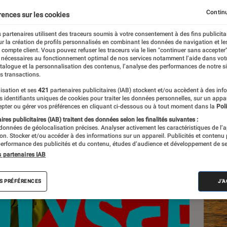
yssée de l’ordinaire
Continu
rences sur les cookies
 partenaires utilisent des traceurs soumis à votre consentement à des fins publicita
r la création de profils personnalisés en combinant les données de navigation et l
e compte client. Vous pouvez refuser les traceurs via le lien "continuer sans accepter"
 nécessaires au fonctionnement optimal de nos services notamment l’aide dans vot
atalogue et la personnalisation des contenus, l’analyse des performances de notre si
s transactions.
isation et ses
421
partenaires publicitaires (IAB) stockent et/ou accèdent à des inf
Les
es identifiants uniques de cookies pour traiter les données personnelles, sur un appa
pter ou gérer vos préférences en cliquant ci-dessous ou à tout moment dans la
Poli
res publicitaires (IAB) traitent des données selon les finalités suivantes :
 données de géolocalisation précises. Analyser activement les caractéristiques de l’
tion. Stocker et/ou accéder à des informations sur un appareil. Publicités et contenu
erformance des publicités et du contenu, études d’audience et développement de se
s partenaires IAB
S PRÉFÉRENCES
J'