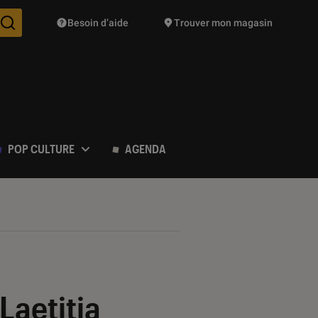
Besoin d’aide
Trouver mon magasin
Des suggestions de produits vont vous être proposées pendant vo
POP CULTURE
AGENDA
 Laetitia