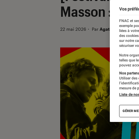
Masson : l’od
Vos préfé
FNAC et ses
exemple pou
22 mai 2026
・
Par
Agathe Renac
liées à votr
des cookies
sur notre c
sécuriser vo
Notre organ
telles que l
pouvez acce
Nos partenai
Utiliser des
l’identifica
mesure de p
Liste de no
GÉRER ME