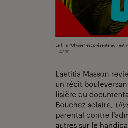
Le film “Ulysse” est présenté au Festi
©ARP
Laetitia Masson revi
un récit bouleversant
lisière du documenta
Bouchez solaire,
Uly
parental contre l’adm
autres sur le handica