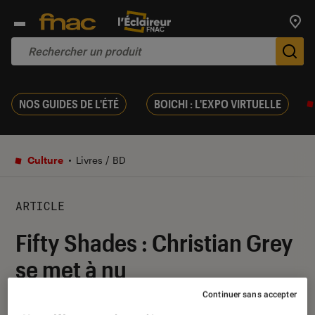
Trouv
De
NOS GUIDES DE L'ÉTÉ
BOICHI : L'EXPO VIRTUELLE
Culture
Livres / BD
ARTICLE
Fifty Shades : Christian Grey
se met à nu
Continuer sans accepter
27 août 2015
・
Par
Thierry