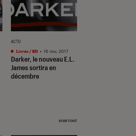
ACTU
ARTICLE
Livres / BD
•
16 nov. 2017
Livres / BD
•
27 août.
Darker, le nouveau E.L.
Fifty Shades : Chr
James sortira en
Grey se met à nu
décembre
VOIR TOUT