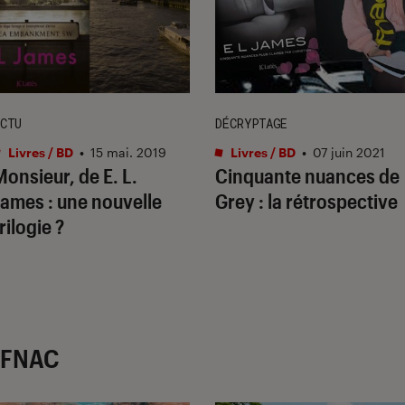
CTU
DÉCRYPTAGE
Livres / BD
•
15 mai. 2019
Livres / BD
•
07 juin 2021
Monsieur, de E. L.
Cinquante nuances de
James : une nouvelle
Grey : la rétrospective
rilogie ?
r FNAC