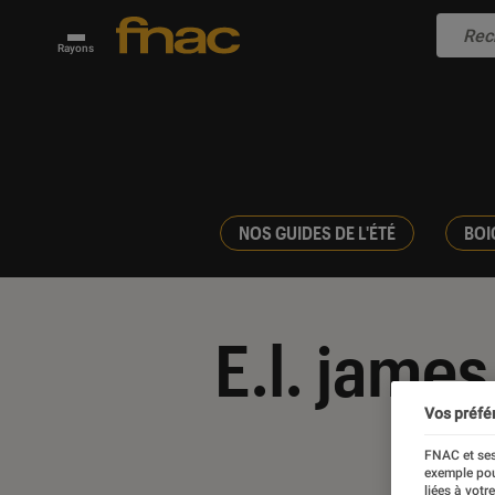
Rayons
NOS GUIDES DE L'ÉTÉ
BOI
E.l. james
Vos préfé
FNAC et ses
exemple pou
liées à votr