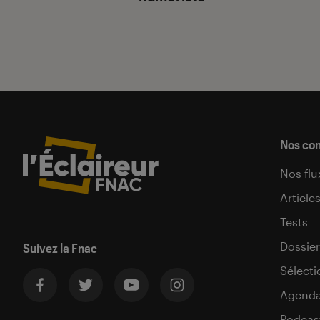
Nos co
Nos flu
Article
Tests
Dossier
Suivez la Fnac
Sélecti
Agend
Podcas