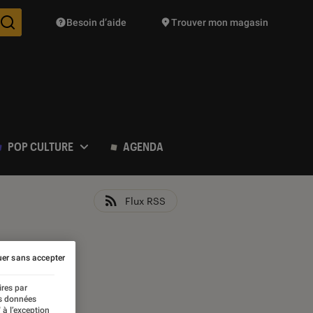
Besoin d’aide
Trouver mon magasin
Des suggestions de produits vont vous être proposées pendant vo
POP CULTURE
AGENDA
Flux RSS
er sans accepter
ires par
es données
 à l’exception