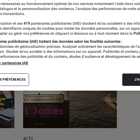
 nécessaires au fonctionnement optimal de nos services notamment l’aide dans vot
atalogue et la personnalisation des contenus, l’analyse des performances de notre si
s transactions.
s
isation et ses
419
partenaires publicitaires (IAB) stockent et/ou accèdent à des inf
es identifiants uniques de cookies pour traiter les données personnelles, sur un appa
pter ou gérer vos préférences en cliquant ci-dessous ou à tout moment dans la
Poli
res publicitaires (IAB) traitent des données selon les finalités suivantes :
 données de géolocalisation précises. Analyser activement les caractéristiques de l’
tion. Stocker et/ou accéder à des informations sur un appareil. Publicités et contenu
erformance des publicités et du contenu, études d’audience et développement de se
s partenaires IAB
S PRÉFÉRENCES
J'
ACTU