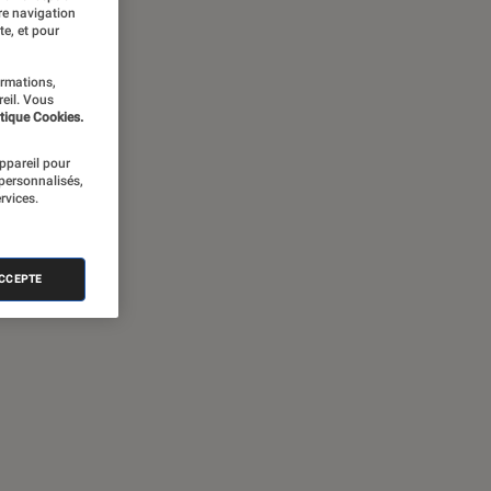
re navigation
te, et pour
ormations,
reil. Vous
tique Cookies.
appareil pour
 personnalisés,
rvices.
ACCEPTE