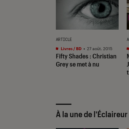
ARTICLE
A
s / BD
•
16 nov. 2017
Livres / BD
•
27 août. 2015
r, le nouveau E.L.
Fifty Shades : Christian
 sortira en
Grey se met à nu
mbre
t
À la une de
l'Éclaireu