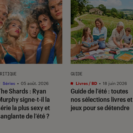
RITIQUE
GUIDE
Séries
•
05 août. 2026
Livres / BD
•
18 juin 2026
The Shards
: Ryan
Guide de l’été : toutes
Murphy signe-t-il la
nos sélections livres et
série la plus sexy et
jeux pour se détendre
sanglante de l’été ?