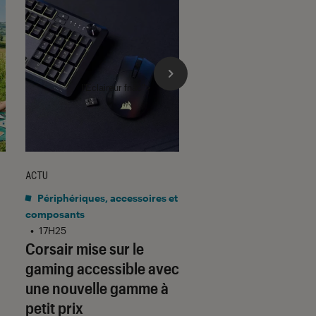
l'Éclaireur fnac">
ACTU
ACTU
Périphériques, accessoires et
Application
•
15H10
Gmail barre la rou
composants
•
17H25
adresses tierces :
Corsair mise sur le
qu’il faut savoir p
gaming accessible avec
préparer
une nouvelle gamme à
petit prix