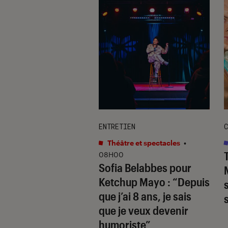
TAGE
ENTRETIEN
C
s
•
12H25
Théâtre et spectacles
•
hards
révèle la
08H00
Sofia Belabbes pour
(très) sombre du
Ketchup Mayo
: “Depuis
wood des années
que j’ai 8 ans, je sais
que je veux devenir
humoriste”