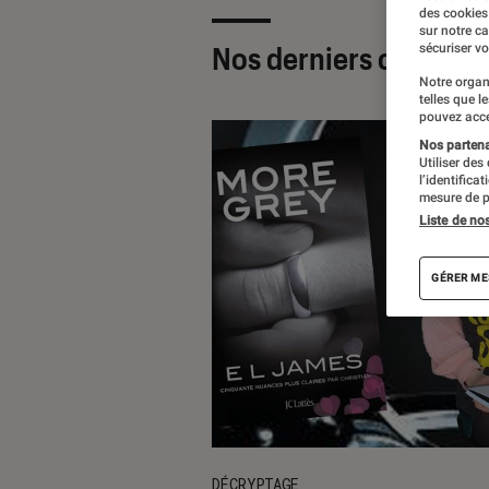
des cookies
sur notre c
sécuriser vo
Nos derniers contenu
Notre organ
telles que l
pouvez acce
Nos partenai
Utiliser des
l’identifica
mesure de p
Liste de no
GÉRER ME
DÉCRYPTAGE