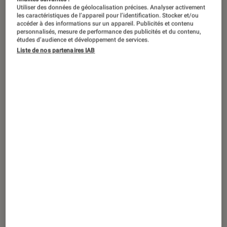
Utiliser des données de géolocalisation précises. Analyser activement
les caractéristiques de l’appareil pour l’identification. Stocker et/ou
RENTRÉE LITTÉRAIRE – Camille, mon
accéder à des informations sur un appareil. Publicités et contenu
personnalisés, mesure de performance des publicités et du contenu,
envolée est le texte que Sophie Daull
études d’audience et développement de services.
adresse à sa fille, disparue en
Liste de nos partenaires IAB
décembre 2013. La jeune adolescente,
âgée de seulement 16 ans, s’en est
allée après quatre jours d’une fièvre
aussi foudroyante qu’inexplicable.
Alors, sa mère a commencé à écrire.
Écrire pour soulager sa peine. Écrire
pour maintenir sa fille en vie un peu
plus longtemps. Et le résultat est tout
simplement magnifique.