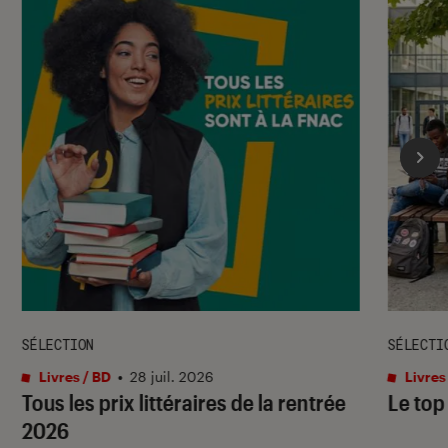
SÉLECTION
SÉLECTI
Livres / BD
•
28 juil. 2026
Livres
Tous les prix littéraires de la rentrée
Le top
2026