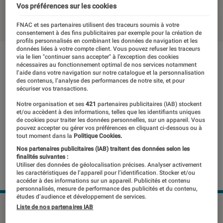
Vos préférences sur les cookies
10 février 2022
・
Par
Kesso Diallo
FNAC et ses partenaires utilisent des traceurs soumis à votre
consentement à des fins publicitaires par exemple pour la création de
profils personnalisés en combinant les données de navigation et les
données liées à votre compte client. Vous pouvez refuser les traceurs
via le lien "continuer sans accepter" à l’exception des cookies
nécessaires au fonctionnement optimal de nos services notamment
l’aide dans votre navigation sur notre catalogue et la personnalisation
des contenus, l’analyse des performances de notre site, et pour
sécuriser vos transactions.
Notre organisation et ses
421
partenaires publicitaires (IAB) stockent
et/ou accèdent à des informations, telles que les identifiants uniques
de cookies pour traiter les données personnelles, sur un appareil. Vous
pouvez accepter ou gérer vos préférences en cliquant ci-dessous ou à
tout moment dans la
Politique Cookies.
Nos partenaires publicitaires (IAB) traitent des données selon les
finalités suivantes :
Utiliser des données de géolocalisation précises. Analyser activement
les caractéristiques de l’appareil pour l’identification. Stocker et/ou
accéder à des informations sur un appareil. Publicités et contenu
personnalisés, mesure de performance des publicités et du contenu,
études d’audience et développement de services.
Des objets numériques qui ne séduisent pas les Français.
Liste de nos partenaires IAB
©DR