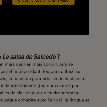
Cliquer ici pour afficher la vidéo
e
La salsa de Salcedo
?
en mars dernier, mais son univers se
spin-off indépendant, toujours diffusé sur
edo
, la comédie pour ados cède la place à
uit Martín Salcedo (toujours campé par
 salles de classe pour un environnement
usique cohabite avec l’alcool, la drogue et