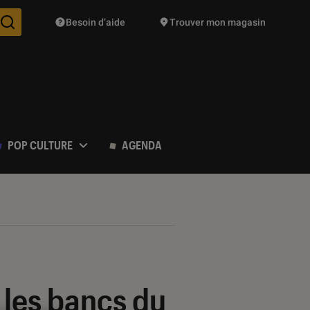
Besoin d’aide
Trouver mon magasin
Des suggestions de produits vont vous être proposées pendant vo
POP CULTURE
AGENDA
s les bancs du