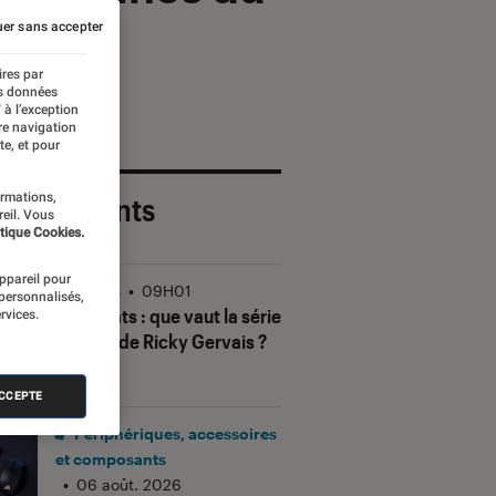
er sans accepter
ires par
es données
 à l’exception
re navigation
te, et pour
ormations,
 plus récents
reil. Vous
tique Cookies.
appareil pour
Séries
•
09H01
 personnalisés,
Alley Cats
: que vaut la série
rvices.
animée de Ricky Gervais ?
ACCEPTE
Périphériques, accessoires
et composants
•
06 août. 2026