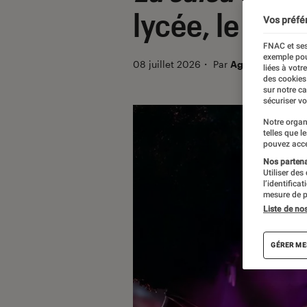
lycée, le vert
Vos préfé
FNAC et ses
exemple pou
08 juillet 2026
・
Par
Agathe Renac
liées à votr
des cookies
sur notre c
sécuriser vo
Notre organ
telles que l
pouvez acce
Nos partenai
Utiliser des
l’identifica
mesure de p
Liste de no
GÉRER ME