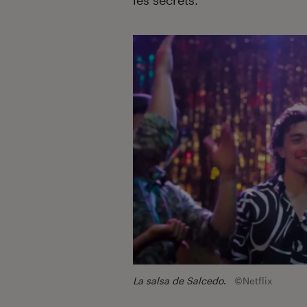
les secrets.
La salsa de Salcedo
.
©Netflix