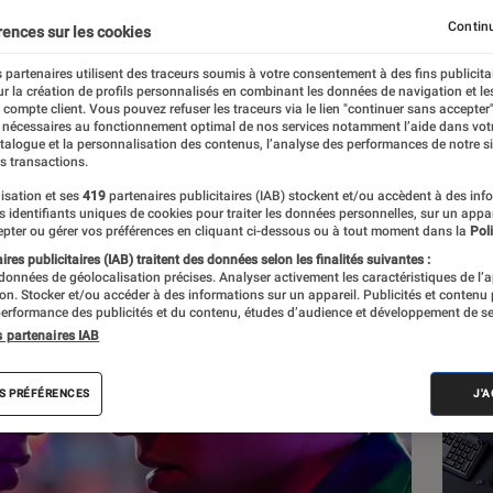
ige de la vie nocturne
Continu
rences sur les cookies
 partenaires utilisent des traceurs soumis à votre consentement à des fins publicita
r la création de profils personnalisés en combinant les données de navigation et l
e compte client. Vous pouvez refuser les traceurs via le lien "continuer sans accepter"
 nécessaires au fonctionnement optimal de nos services notamment l’aide dans vot
atalogue et la personnalisation des contenus, l’analyse des performances de notre si
s transactions.
isation et ses
419
partenaires publicitaires (IAB) stockent et/ou accèdent à des inf
Les
es identifiants uniques de cookies pour traiter les données personnelles, sur un appa
pter ou gérer vos préférences en cliquant ci-dessous ou à tout moment dans la
Poli
res publicitaires (IAB) traitent des données selon les finalités suivantes :
 données de géolocalisation précises. Analyser activement les caractéristiques de l’
tion. Stocker et/ou accéder à des informations sur un appareil. Publicités et contenu
erformance des publicités et du contenu, études d’audience et développement de se
s partenaires IAB
S PRÉFÉRENCES
J'