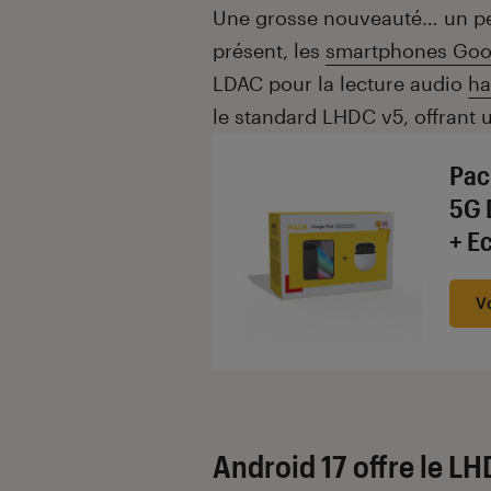
Introduction
Une grosse nouveauté… un peu
présent, les
smartphones Goog
LDAC pour la lecture audio
ha
le standard LHDC v5, offrant u
Pac
5G 
+ E
V
Android 17 offre le LH