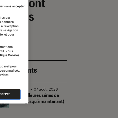
 Pixel ont
er sans accepter
ur vous
ires par
es données
 à l’exception
re navigation
te, et pour
ormations,
reil. Vous
tique Cookies.
appareil pour
 plus récents
 personnalisés,
rvices.
Séries
•
07 août. 2026
Les meilleures séries de
ACCEPTE
2026 (jusqu’à maintenant)