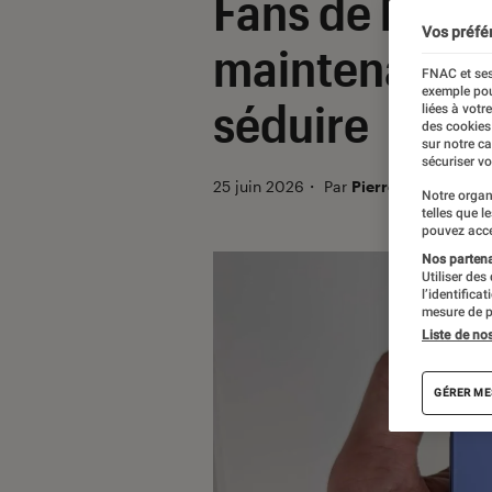
Fans de hi-fi
Vos préfé
maintenant u
FNAC et ses
exemple pou
séduire
liées à votr
des cookies
sur notre c
sécuriser vo
25 juin 2026
・
Par
Pierre Crochart
Notre organ
telles que l
pouvez acce
Nos partenai
Utiliser des
l’identifica
mesure de p
Liste de no
GÉRER ME