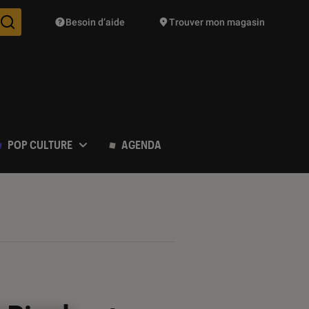
Besoin d’aide
Trouver mon magasin
Des suggestions de produits vont vous être proposées pendant vo
POP CULTURE
AGENDA