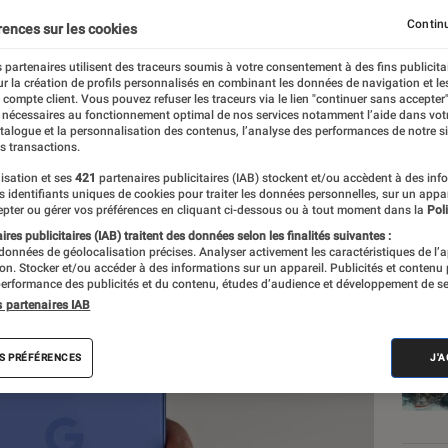
, les smartphones Google
Continu
rences sur les cookies
n argument de poids po
 partenaires utilisent des traceurs soumis à votre consentement à des fins publicita
r la création de profils personnalisés en combinant les données de navigation et l
e compte client. Vous pouvez refuser les traceurs via le lien "continuer sans accepter"
 nécessaires au fonctionnement optimal de nos services notamment l’aide dans vot
atalogue et la personnalisation des contenus, l’analyse des performances de notre si
s transactions.
isation et ses
421
partenaires publicitaires (IAB) stockent et/ou accèdent à des inf
es identifiants uniques de cookies pour traiter les données personnelles, sur un appa
pter ou gérer vos préférences en cliquant ci-dessous ou à tout moment dans la
Poli
res publicitaires (IAB) traitent des données selon les finalités suivantes :
 données de géolocalisation précises. Analyser activement les caractéristiques de l’
Les
tion. Stocker et/ou accéder à des informations sur un appareil. Publicités et contenu
erformance des publicités et du contenu, études d’audience et développement de se
s partenaires IAB
S PRÉFÉRENCES
J'