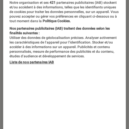
Notre organisation et ses
421
partenaires publicitaires (IAB) stockent
Nomura
et/ou accèdent à des informations, telles que les identifiants uniques
de cookies pour traiter les données personnelles, sur un appareil. Vous
pouvez accepter ou gérer vos préférences en cliquant ci-dessous ou à
tout moment dans la
Politique Cookies.
Le ballon roule de nouveau à l’échelle
Nos partenaires publicitaires (IAB) traitent des données selon les
planétaire. Lancée au Mexique avec le
finalités suivantes :
Utiliser des données de géolocalisation précises. Analyser activement
match d’ouverture Mexique-Afrique du
les caractéristiques de l’appareil pour l’identification. Stocker et/ou
accéder à des informations sur un appareil. Publicités et contenu
Sud, la Coupe du monde 2026 ouvre
personnalisés, mesure de performance des publicités et du contenu,
études d’audience et développement de services.
une édition XXL. Un prétexte idéal
Liste de nos partenaires IAB
pour revenir au Japon, où le foot a
trouvé dans le manga un formidable
terrain d’expérimentation. Classiques,
fictions, récits tactiques… : voici cinq
titres pour varier les plaisirs durant le
tournoi.