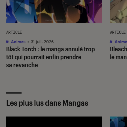
ARTICLE
ARTICLE
Animes
•
31 juil. 2026
Anime
Black Torch
: le manga annulé trop
Bleac
tôt qui pourrait enfin prendre
le ma
sa revanche
Les plus lus dans Mangas