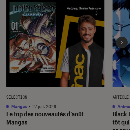
SÉLECTION
ARTICLE
Mangas
•
27 juil. 2026
Anime
Le top des nouveautés d’août
Black 
Mangas
tôt qu
sa re