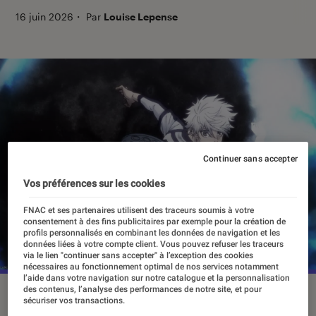
16 juin 2026
・
Par
Louise Lepense
Continuer sans accepter
Vos préférences sur les cookies
FNAC et ses partenaires utilisent des traceurs soumis à votre
consentement à des fins publicitaires par exemple pour la création de
profils personnalisés en combinant les données de navigation et les
données liées à votre compte client. Vous pouvez refuser les traceurs
via le lien "continuer sans accepter" à l’exception des cookies
nécessaires au fonctionnement optimal de nos services notamment
l’aide dans votre navigation sur notre catalogue et la personnalisation
des contenus, l’analyse des performances de notre site, et pour
“Blue Lock : Épisode Nagi” est sorti en 2024.
sécuriser vos transactions.
©Kodansha/Muneyuki Kaneshiro/Kota Sannomiya/Yusuke