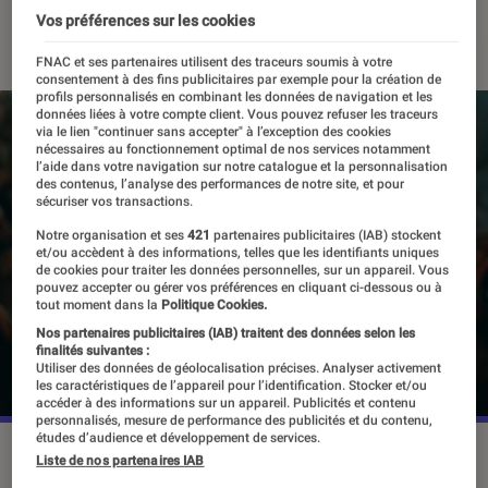
Vos préférences sur les cookies
02 février 2022
・
Par
Alexandre Manceau
FNAC et ses partenaires utilisent des traceurs soumis à votre
consentement à des fins publicitaires par exemple pour la création de
profils personnalisés en combinant les données de navigation et les
données liées à votre compte client. Vous pouvez refuser les traceurs
via le lien "continuer sans accepter" à l’exception des cookies
nécessaires au fonctionnement optimal de nos services notamment
l’aide dans votre navigation sur notre catalogue et la personnalisation
des contenus, l’analyse des performances de notre site, et pour
sécuriser vos transactions.
Notre organisation et ses
421
partenaires publicitaires (IAB) stockent
et/ou accèdent à des informations, telles que les identifiants uniques
de cookies pour traiter les données personnelles, sur un appareil. Vous
pouvez accepter ou gérer vos préférences en cliquant ci-dessous ou à
tout moment dans la
Politique Cookies.
Nos partenaires publicitaires (IAB) traitent des données selon les
finalités suivantes :
Utiliser des données de géolocalisation précises. Analyser activement
les caractéristiques de l’appareil pour l’identification. Stocker et/ou
accéder à des informations sur un appareil. Publicités et contenu
personnalisés, mesure de performance des publicités et du contenu,
études d’audience et développement de services.
Cette réinterprétation du plus célèbre ennemi de Batman
Liste de nos partenaires IAB
avait valu à Joaquin Phoenix l'Oscar du meilleur acteur en