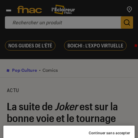
Trouv
De
NOS GUIDES DE L'ÉTÉ
BOICHI : L'EXPO VIRTUELLE
Pop Culture
Comics
ACTU
La suite de
Joker
est sur la
bonne voie et le tournage
débutera en 2023
Continuer sans accepter