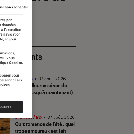
er sans accepter
ires par
es données
 à l’exception
re navigation
te, et pour
ormations,
 plus récents
reil. Vous
tique Cookies.
appareil pour
Séries
•
07 août. 2026
 personnalisés,
Les meilleures séries de
rvices.
2026 (jusqu’à maintenant)
ACCEPTE
Livres / BD
•
07 août. 2026
Quiz romance de l’été : quel
trope amoureux est fait