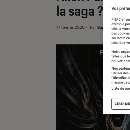
la saga ?
Vos préfé
FNAC et ses
exemple pou
17 février 2026
・
Par
Sarah Dupont
liées à votr
des cookies
sur notre c
sécuriser vo
Notre organ
telles que l
pouvez acce
Nos partenai
Utiliser des
l’identifica
mesure de p
Liste de no
GÉRER ME