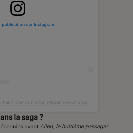
e publication sur Instagram
ar Panini Comics France (@paninicomicsfrance)
dans la saga ?
 décennies avant
Alien,
le huitième passager
.