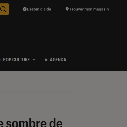
Besoin d’aide
Trouver mon magasin
Des suggestions de produits vont vous être proposées pendant vo
POP CULTURE
AGENDA
re sombre de