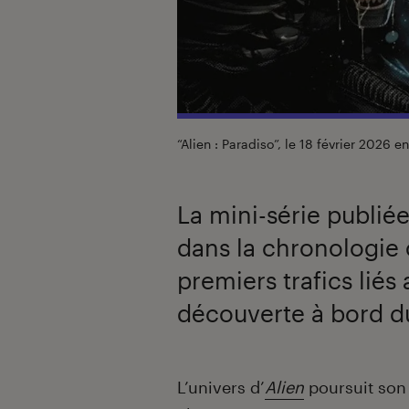
“Alien : Paradiso”, le 18 février 2026 en
La mini-série publié
dans la chronologie of
premiers trafics lié
découverte à bord d
Introduction
L’univers d’
Alien
poursuit son 