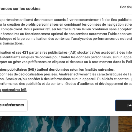
Continu
rences sur les cookies
 partenaires utilisent des traceurs soumis à votre consentement à des fins publicita
r la création de profils personnalisés en combinant les données de navigation et l
e compte client. Vous pouvez refuser les traceurs via le lien "continuer sans accepter"
 nécessaires au fonctionnement optimal de nos services notamment l’aide dans vot
atalogue et la personnalisation des contenus, l’analyse des performances de notre si
s transactions.
isation et ses
421
partenaires publicitaires (IAB) stockent et/ou accèdent à des inf
Les
es identifiants uniques de cookies pour traiter les données personnelles, sur un appa
pter ou gérer vos préférences en cliquant ci-dessous ou à tout moment dans la
Poli
res publicitaires (IAB) traitent des données selon les finalités suivantes :
 données de géolocalisation précises. Analyser activement les caractéristiques de l’
tion. Stocker et/ou accéder à des informations sur un appareil. Publicités et contenu
erformance des publicités et du contenu, études d’audience et développement de se
s partenaires IAB
S PRÉFÉRENCES
J'