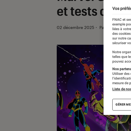
et tests de la
Vos préfé
FNAC et ses
exemple pou
02 décembre 2025
・
Par
Sarah Dupo
liées à votr
des cookies
sur notre c
sécuriser vo
Notre organ
telles que l
pouvez acce
Nos partenai
Utiliser des
l’identifica
mesure de p
Liste de no
GÉRER ME