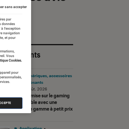
er sans accepter
ires par
es données
 à l’exception
re navigation
te, et pour
ormations,
 plus récents
reil. Vous
tique Cookies.
appareil pour
Périphériques, accessoires
 personnalisés,
rvices.
et composants
•
06 août. 2026
Corsair mise sur le gaming
accessible avec une
ACCEPTE
nouvelle gamme à petit prix
Application
•