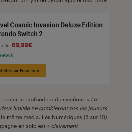
 relevant un rythme dynamique et des héros
vel Cosmic Invasion Deluxe Edition
tendo Switch 2
69,99€
tir de
n stock
cheter sur Fnac.com
nche sur la profondeur du système.
« Le
deur limitée ne combleront pas les joueurs
e le même média.
Les Numériques
(5 sur 10)
mpagne en solo est
« clairement