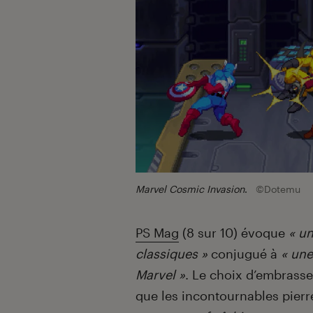
Marvel Cosmic Invasion
.
©Dotemu
PS Mag
(8 sur 10) évoque
« u
classiques »
conjugué à
« une
Marvel »
. Le choix d’embrass
que les incontournables pierre