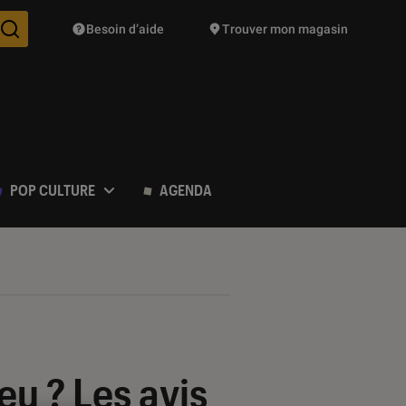
Besoin d’aide
Trouver mon magasin
Des suggestions de produits vont vous être proposées pendant vo
POP CULTURE
AGENDA
jeu ? Les avis