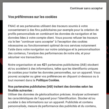
27 octobre 2025
Continuer sans accepter
Vos préférences sur les cookies
FNAC et ses partenaires utilisent des traceurs soumis à votre
consentement à des fins publicitaires par exemple pour la création de
profils personnalisés en combinant les données de navigation et les
données liées à votre compte client. Vous pouvez refuser les traceurs
via le lien "continuer sans accepter" à l’exception des cookies
nécessaires au fonctionnement optimal de nos services notamment
l’aide dans votre navigation sur notre catalogue et la personnalisation
des contenus, l’analyse des performances de notre site, et pour
sécuriser vos transactions.
Notre organisation et ses
421
partenaires publicitaires (IAB) stockent
et/ou accèdent à des informations, telles que les identifiants uniques
de cookies pour traiter les données personnelles, sur un appareil. Vous
pouvez accepter ou gérer vos préférences en cliquant ci-dessous ou à
tout moment dans la
Politique Cookies.
Nos partenaires publicitaires (IAB) traitent des données selon les
finalités suivantes :
Utiliser des données de géolocalisation précises. Analyser activement
les caractéristiques de l’appareil pour l’identification. Stocker et/ou
Rilès a signé les pochettes de son nouvelle album d'une
accéder à des informations sur un appareil. Publicités et contenu
personnalisés, mesure de performance des publicités et du contenu,
main rouge, à la galerie Turenne de Paris.
©Rilès