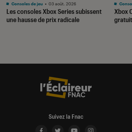
Consoles de jeu
•
03 août. 2026
Consol
Les consoles Xbox Series subissent
Xbox C
une hausse de prix radicale
gratui
Suivez la Fnac