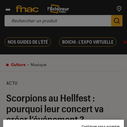
Trouv
De
NOS GUIDES DE L'ÉTÉ
BOICHI : L'EXPO VIRTUELLE
Culture
Musique
ACTU
Scorpions au Hellfest :
pourquoi leur concert va
créer l’événement ?
Continuer sans accepter