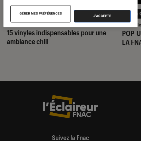
07 au 
SÉLECTION
GÉRER MES PRÉFÉRENCES
J'ACCEPTE
Musique
•
30 juil. 2026
Animati
15 vinyles indispensables pour une
POP-U
ambiance chill
LA FN
Suivez la Fnac