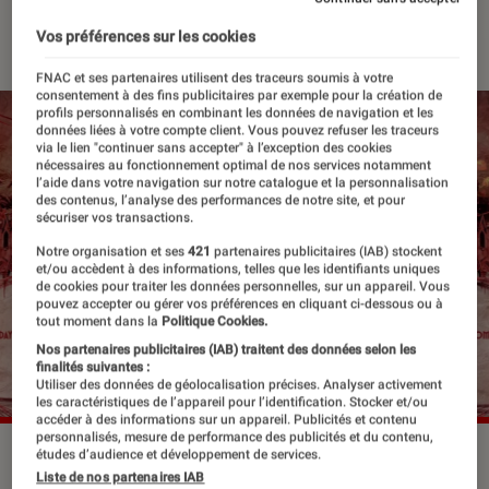
19 juin 2025
・
Par
Robin Negre
Vos préférences sur les cookies
FNAC et ses partenaires utilisent des traceurs soumis à votre
consentement à des fins publicitaires par exemple pour la création de
profils personnalisés en combinant les données de navigation et les
données liées à votre compte client. Vous pouvez refuser les traceurs
via le lien "continuer sans accepter" à l’exception des cookies
nécessaires au fonctionnement optimal de nos services notamment
l’aide dans votre navigation sur notre catalogue et la personnalisation
des contenus, l’analyse des performances de notre site, et pour
sécuriser vos transactions.
Notre organisation et ses
421
partenaires publicitaires (IAB) stockent
et/ou accèdent à des informations, telles que les identifiants uniques
de cookies pour traiter les données personnelles, sur un appareil. Vous
pouvez accepter ou gérer vos préférences en cliquant ci-dessous ou à
tout moment dans la
Politique Cookies.
Nos partenaires publicitaires (IAB) traitent des données selon les
finalités suivantes :
Utiliser des données de géolocalisation précises. Analyser activement
les caractéristiques de l’appareil pour l’identification. Stocker et/ou
accéder à des informations sur un appareil. Publicités et contenu
personnalisés, mesure de performance des publicités et du contenu,
L'affiche de l'édition 2025 du Hellfest.
©Hellfest
études d’audience et développement de services.
Liste de nos partenaires IAB