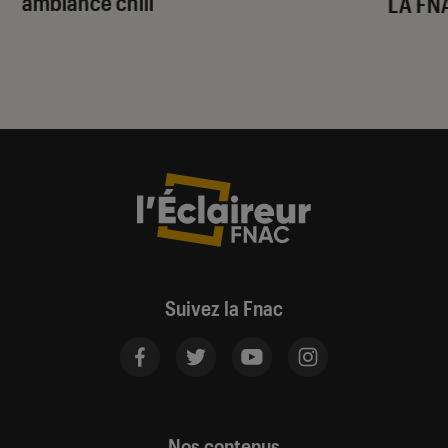
ambiance chill
LA FN
Suivez la Fnac
Nos contenus