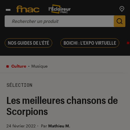
Trouv
De
NOS GUIDES DE L'ÉTÉ
BOICHI : L'EXPO VIRTUELLE
Culture
Musique
SÉLECTION
Les meilleures chansons de
Scorpions
24 février 2022
・
Par
Mathieu M.