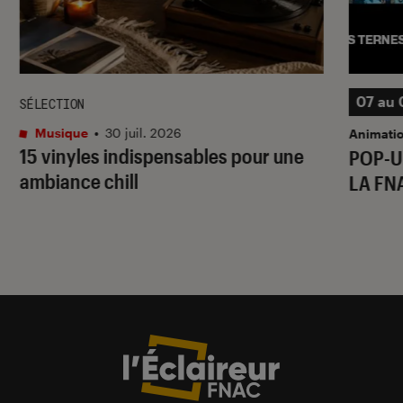
07 au 
SÉLECTION
Musique
•
30 juil. 2026
Animati
15 vinyles indispensables pour une
POP-U
ambiance chill
LA FN