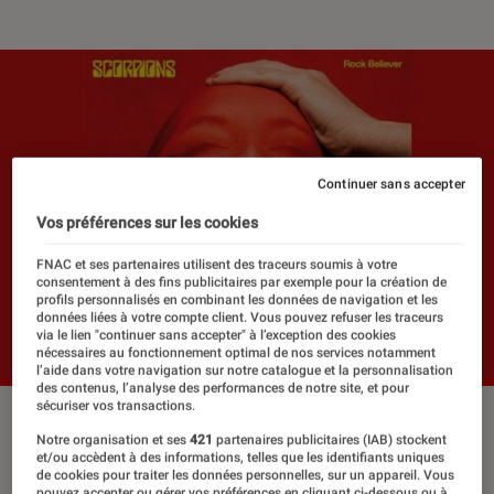
Continuer sans accepter
Vos préférences sur les cookies
FNAC et ses partenaires utilisent des traceurs soumis à votre
consentement à des fins publicitaires par exemple pour la création de
profils personnalisés en combinant les données de navigation et les
données liées à votre compte client. Vous pouvez refuser les traceurs
via le lien "continuer sans accepter" à l’exception des cookies
nécessaires au fonctionnement optimal de nos services notamment
l’aide dans votre navigation sur notre catalogue et la personnalisation
des contenus, l’analyse des performances de notre site, et pour
sécuriser vos transactions.
Notre organisation et ses
421
partenaires publicitaires (IAB) stockent
Ce vendredi sort Rock Believer, nouvel
et/ou accèdent à des informations, telles que les identifiants uniques
de cookies pour traiter les données personnelles, sur un appareil. Vous
album des célèbres hardrockeurs
pouvez accepter ou gérer vos préférences en cliquant ci-dessous ou à