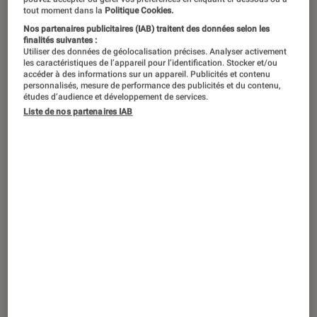
tout moment dans la
Politique Cookies.
allemands de Scorpions. Un dix-
Nos partenaires publicitaires (IAB) traitent des données selon les
neuvième disque qui vient pallier un
finalités suivantes :
Utiliser des données de géolocalisation précises. Analyser activement
silence de près de sept ans. En un
les caractéristiques de l’appareil pour l’identification. Stocker et/ou
accéder à des informations sur un appareil. Publicités et contenu
demi-siècle de carrière, la formation a
personnalisés, mesure de performance des publicités et du contenu,
études d’audience et développement de services.
multiplié les tubes, en variant entre
Liste de nos partenaires IAB
les slows et les titres musclés. On en a
retenu dix pour vous !
In Search of the Peace of Mind
1972
C’est au milieu des
années 1960 que l’idée
de créer un groupe
émerge dans la tête de