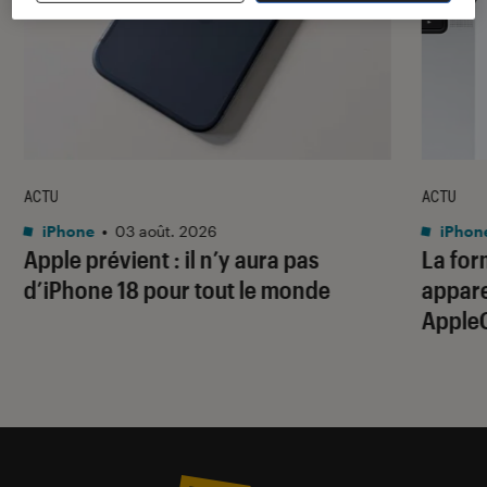
ACTU
ACTU
iPhone
•
03 août. 2026
iPhon
Apple prévient : il n’y aura pas
La for
d’iPhone 18 pour tout le monde
apparei
Apple