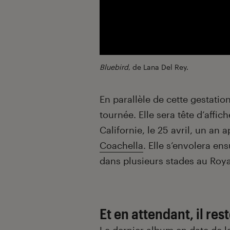
Bluebird
, de Lana Del Rey.
En parallèle de cette gestatio
tournée. Elle sera tête d’affi
Californie, le 25 avril, un an
Coachella
. Elle s’envolera en
dans plusieurs stades au Roya
Et en attendant, il res
Le dernier album en date de 