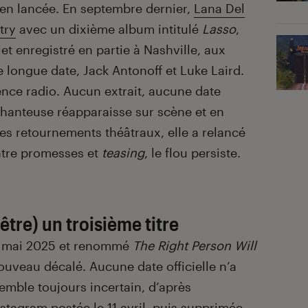
bien lancée. En septembre dernier,
Lana Del
try
avec un dixième album intitulé
Lasso
,
t enregistré en partie à Nashville, aux
 longue date, Jack Antonoff et Luke Laird.
ence radio. Aucun extrait, aucune date
chanteuse réapparaisse sur scène et en
les retournements théâtraux, elle a relancé
ntre promesses et
teasing
, le flou persiste.
être) un troisième titre
à mai 2025 et renommé
The Right Person Will
nouveau décalé. Aucune date officielle n’a
emble toujours incertain, d’après
stagram postée le 11 avril, puis supprimée,