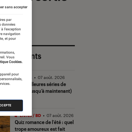
er sans accepter
ires par
es données
 à l’exception
re navigation
te, et pour
ormations,
 plus récents
reil. Vous
tique Cookies.
appareil pour
Séries
•
07 août. 2026
 personnalisés,
Les meilleures séries de
rvices.
2026 (jusqu’à maintenant)
ACCEPTE
Livres / BD
•
07 août. 2026
Quiz romance de l’été : quel
trope amoureux est fait