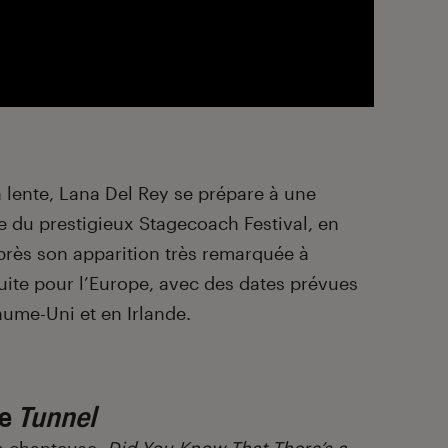
n lente, Lana Del Rey se prépare à une
che du prestigieux Stagecoach Festival, en
 après son apparition très remarquée à
suite pour l’Europe, avec des dates prévues
ume-Uni et en Irlande.
te
Tunnel
la chanteuse,
Did You Know That There’s a