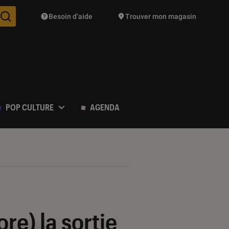
Besoin d’aide
Trouver mon magasin
Des suggestions de produits vont vous être proposées pendant vo
POP CULTURE
AGENDA
re) la sortie