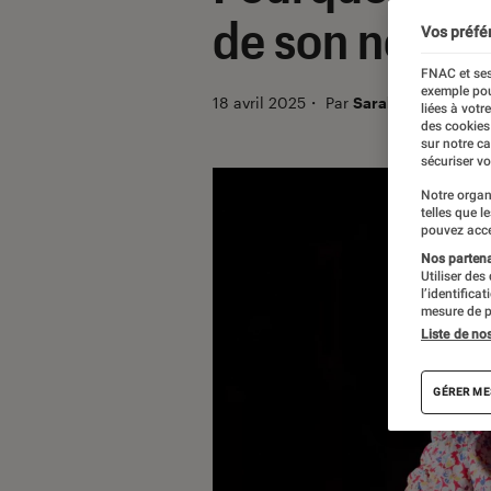
de son nouve
Vos préfé
FNAC et ses
exemple pou
18 avril 2025
・
Par
Sarah Dupont
liées à votr
des cookies
sur notre c
sécuriser vo
Notre organ
telles que l
pouvez acce
Nos partenai
Utiliser des
l’identifica
mesure de p
Liste de no
GÉRER ME