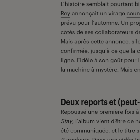
Introduction
L’histoire semblait pourtant 
Rey
annonçait un virage
coun
prévu pour l’automne. Un proje
côtés de ses collaborateurs de
Mais après cette annonce, sil
confirmée, jusqu’à ce que la 
ligne. Fidèle à son goût pour 
la machine à mystère. Mais e
Deux reports et (peut-
Repoussé une première fois 
Stay
, l’album vient d’être de 
été communiquée, et le titre s
Purecharts
. Dans une vidéo In