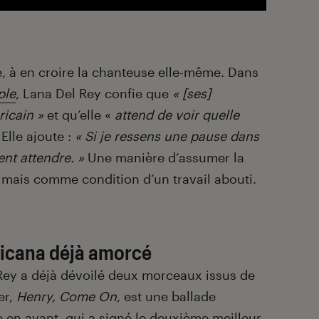
e, à en croire la chanteuse elle-même. Dans
ple
, Lana Del Rey confie que
« [ses]
ricain »
et qu’elle «
attend de voir quelle
.
Elle ajoute :
« Si je ressens une pause dans
nt attendre. »
Une manière d’assumer la
 mais comme condition d’un travail abouti.
ricana déjà amorcé
Rey a déjà dévoilé deux morceaux issus de
er,
Henry, Come On
, est une ballade
e en avant, qui a signé le deuxième meilleur