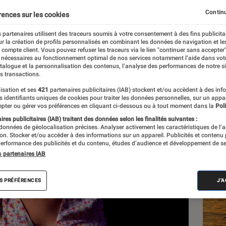
l album ?
Continu
rences sur les cookies
 partenaires utilisent des traceurs soumis à votre consentement à des fins publicita
r la création de profils personnalisés en combinant les données de navigation et l
e compte client. Vous pouvez refuser les traceurs via le lien "continuer sans accepter"
 nécessaires au fonctionnement optimal de nos services notamment l’aide dans vot
atalogue et la personnalisation des contenus, l’analyse des performances de notre si
s transactions.
isation et ses
421
partenaires publicitaires (IAB) stockent et/ou accèdent à des inf
Les
es identifiants uniques de cookies pour traiter les données personnelles, sur un appa
pter ou gérer vos préférences en cliquant ci-dessous ou à tout moment dans la
Poli
res publicitaires (IAB) traitent des données selon les finalités suivantes :
 données de géolocalisation précises. Analyser activement les caractéristiques de l’
tion. Stocker et/ou accéder à des informations sur un appareil. Publicités et contenu
erformance des publicités et du contenu, études d’audience et développement de se
s partenaires IAB
S PRÉFÉRENCES
J'