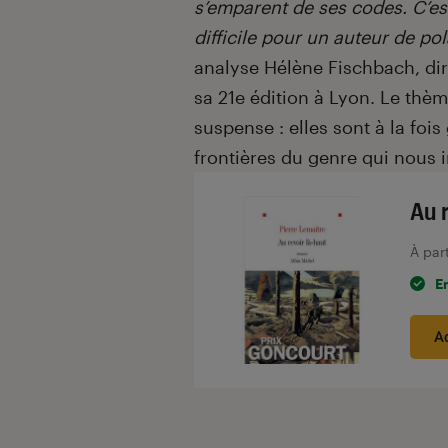
s’emparent de ses codes. C’est 
difficile pour un auteur de pol
analyse Hélène Fischbach, dire
sa 21
e
édition à Lyon. Le thème
suspense : elles sont à la foi
frontières du genre qui nous i
Au 
À par
E
A