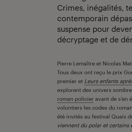
Crimes, inégalités, t
contemporain dépass
suspense pour deveni
décryptage et de dé
Introduction
Pierre Lemaître et Nicolas Ma
Tous deux ont reçu le prix Go
premier et
Leurs enfants aprè
explorent des univers sombres.
roman policier
avant de s’en 
volontiers les codes du roman 
été invités au festival Quais d
viennent du polar et certains 