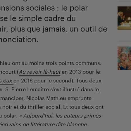
ensions sociales : le polar
e le simple cadre du
r, plus que jamais, un outil de
nonciation.
thieu ont au moins trois points communs.
ncourt (
Au revoir là-haut
en 2013 pour le
s eux
en 2018 pour le second). Tous deux
 Si Pierre Lemaître s’est illustré dans
le
émanciper, Nicolas Mathieu emprunte
noir et du thriller social. Et tous deux ont
u polar.
« Aujourd’hui, les auteurs primés
écrivains de littérature dite blanche