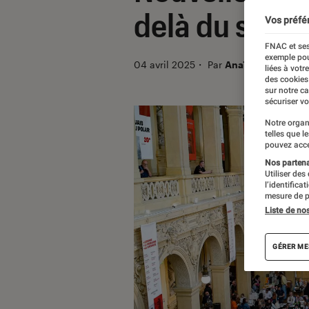
delà du susp
Vos préfé
FNAC et ses
exemple pou
04 avril 2025
・
Par
Anaïs Viand
liées à votr
des cookies
sur notre c
sécuriser vo
Notre organ
telles que l
pouvez acce
Nos partenai
Utiliser des
l’identifica
mesure de p
Liste de no
GÉRER ME