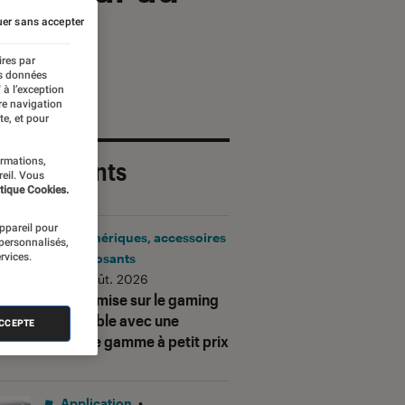
er sans accepter
ires par
es données
 à l’exception
re navigation
te, et pour
ormations,
 plus récents
reil. Vous
tique Cookies.
appareil pour
Périphériques, accessoires
 personnalisés,
rvices.
et composants
•
06 août. 2026
Corsair mise sur le gaming
accessible avec une
ACCEPTE
nouvelle gamme à petit prix
Application
•