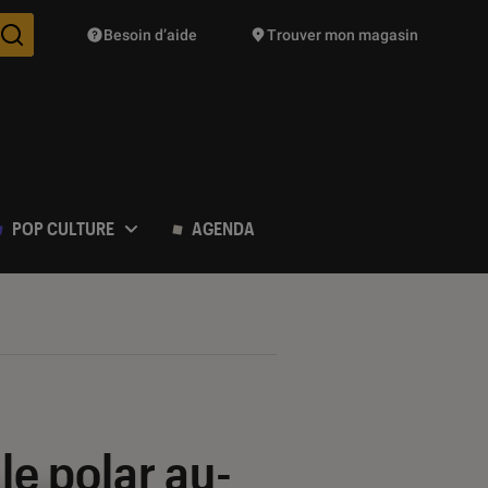
Besoin d’aide
Trouver mon magasin
Des suggestions de produits vont vous être proposées pendant vo
POP CULTURE
AGENDA
le polar au-