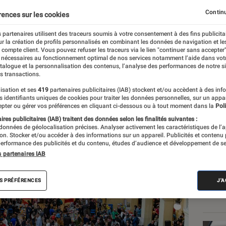
ense
Continu
rences sur les cookies
 partenaires utilisent des traceurs soumis à votre consentement à des fins publicita
r la création de profils personnalisés en combinant les données de navigation et l
e compte client. Vous pouvez refuser les traceurs via le lien "continuer sans accepter"
 nécessaires au fonctionnement optimal de nos services notamment l’aide dans vot
atalogue et la personnalisation des contenus, l’analyse des performances de notre si
s transactions.
isation et ses
419
partenaires publicitaires (IAB) stockent et/ou accèdent à des inf
Les
es identifiants uniques de cookies pour traiter les données personnelles, sur un appa
pter ou gérer vos préférences en cliquant ci-dessous ou à tout moment dans la
Poli
res publicitaires (IAB) traitent des données selon les finalités suivantes :
 données de géolocalisation précises. Analyser activement les caractéristiques de l’
tion. Stocker et/ou accéder à des informations sur un appareil. Publicités et contenu
erformance des publicités et du contenu, études d’audience et développement de se
s partenaires IAB
S PRÉFÉRENCES
J'